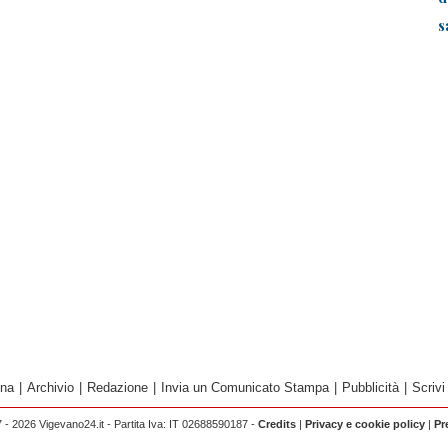
s
ina
|
Archivio
|
Redazione
|
Invia un Comunicato Stampa
|
Pubblicità
|
Scrivi
 - 2026 Vigevano24.it - Partita Iva: IT 02688590187 -
Credits
|
Privacy e cookie policy
|
Pr