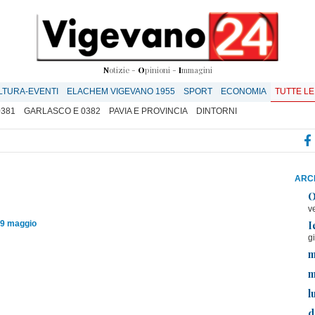
N
otizie -
O
pinioni -
I
mmagini
LTURA-EVENTI
ELACHEM VIGEVANO 1955
SPORT
ECONOMIA
TUTTE LE
0381
GARLASCO E 0382
PAVIA E PROVINCIA
DINTORNI
ARCH
O
v
I
19 maggio
g
m
m
l
d