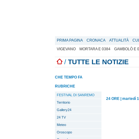
PRIMA PAGINA
CRONACA
ATTUALITÀ
CU
VIGEVANO
MORTARA E 0384
GAMBOLÒ E 
/
TUTTE LE NOTIZIE
CHE TEMPO FA
RUBRICHE
FESTIVAL DI SANREMO
24 ORE
|
martedì 
Territorio
Gallery24
24 TV
Meteo
Oroscopo