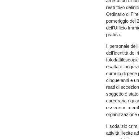
arresto un citta
restrittivo defi
Ordinario di Fir
pomeriggio del 2
dell'Ufficio Imm
pratica.
Il personale del
dell'identità del 
fotodattiloscopi
esatta e inequiv
cumulo di pene p
cinque anni e un
reati di eccezion
soggetto è stato
carceraria riguar
essere un membro
organizzazione c
Il sodalizio cri
attività illecite a