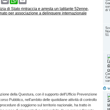
Gar
son
di 
Sco
Nov
51 
Cer
Car
var
v
azione della Questura, con il supporto dell’Ufficio Prevenzione
rso Pubblico, nell'ambito delle quotidiane attività di controllo
procedure di soggiorno sul territorio nazionale, ha tratto in