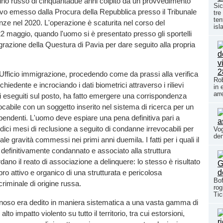
dino russo di cinquantadue anni colpito da un provvedimento
Sic
nitivo emesso dalla Procura della Repubblica presso il Tribunale
tre
ten
enze nel 2020. L'operazione è scaturita nel corso del
isl
2 maggio, quando l'uomo si è presentato presso gli sportelli
igrazione della Questura di Pavia per dare seguito alla propria
l’Ufficio immigrazione, procedendo come da prassi alla verifica
Rob
richiedente e incrociando i dati biometrici attraverso i rilievi
in 
arr
ci eseguiti sul posto, ha fatto emergere una corrispondenza
ocabile con un soggetto inserito nel sistema di ricerca per un
endenti. L'uomo deve espiare una pena definitiva pari a
dici mesi di reclusione a seguito di condanne irrevocabili per
Vog
den
ale gravità commessi nei primi anni duemila. I fatti per i quali il
 definitivamente condannato e associato alla struttura
dano il reato di associazione a delinquere: lo stesso è risultato
 attivo e organico di una strutturata e pericolosa
Bof
riminale di origine russa.
rog
Tic
minoso era dedito in maniera sistematica a una vasta gamma di
d alto impatto violento su tutto il territorio, tra cui estorsioni,