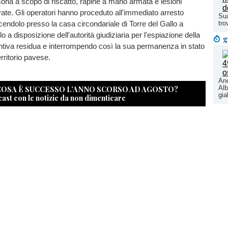
sona a scopo di riscatto, rapine a mano armata e lesioni
ate. Gli operatori hanno proceduto all'immediato arresto
Sua
cendolo presso la casa circondariale di Torre del Gallo a
tro
 a disposizione dell'autorità giudiziaria per l'espiazione della
g
ntiva residua e interrompendo così la sua permanenza in stato
erritorio pavese.
Anc
 COSA È SUCCESSO L’ANNO SCORSO AD AGOSTO?
Alb
gia
cast con le notizie da non dimenticare