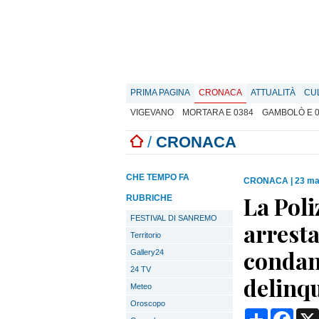
PRIMA PAGINA
CRONACA
ATTUALITÀ
CU
VIGEVANO
MORTARA E 0384
GAMBOLÒ E 
/
CRONACA
CHE TEMPO FA
CRONACA
|
23 ma
La Poli
RUBRICHE
FESTIVAL DI SANREMO
arresta
Territorio
condan
Gallery24
24 TV
delinq
Meteo
Oroscopo
Condividi
Face