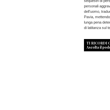
sequestri di per
personali aggrav
dell'uomo, tradu
Pavia, mettendolo
lunga pena dete
di latitanza sul t
TI RICORDI
Ascolta il pod