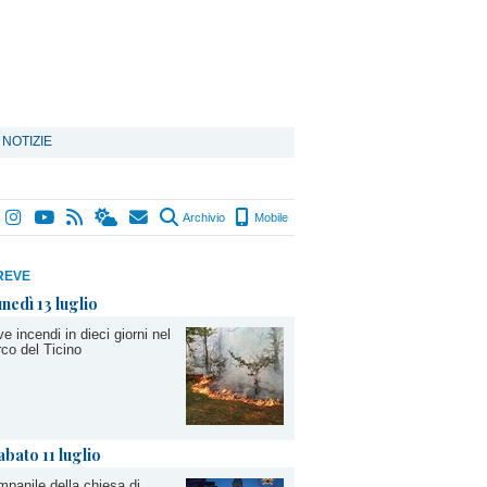
 NOTIZIE
Archivio
Mobile
REVE
unedì 13 luglio
e incendi in dieci giorni nel
co del Ticino
abato 11 luglio
panile della chiesa di