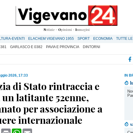
N
otizie -
O
pinioni -
I
mmagini
LTURA-EVENTI
ELACHEM VIGEVANO 1955
SPORT
ECONOMIA
TUTTE LE
0381
GARLASCO E 0382
PAVIA E PROVINCIA
DINTORNI
ggio 2026, 17:33
IN B
zia di Stato rintraccia e
l
Nov
 un latitante 52enne,
Par
nato per associazione a
uere internazionale
s
book
X
Print
WhatsApp
Email
Cam