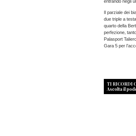
entrando negli ul
Il parziale dei b
due triple a test
quarto della Bert
perfezione, tanto
Palasport Talier
Gara 5 per l’acc
TI RICORDI
Ascolta il pod