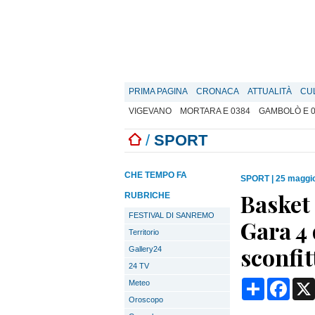
PRIMA PAGINA
CRONACA
ATTUALITÀ
CU
VIGEVANO
MORTARA E 0384
GAMBOLÒ E 
/
SPORT
CHE TEMPO FA
SPORT
|
25 maggio
Basket
RUBRICHE
FESTIVAL DI SANREMO
Gara 4 
Territorio
sconfit
Gallery24
24 TV
Condividi
Face
Meteo
Oroscopo