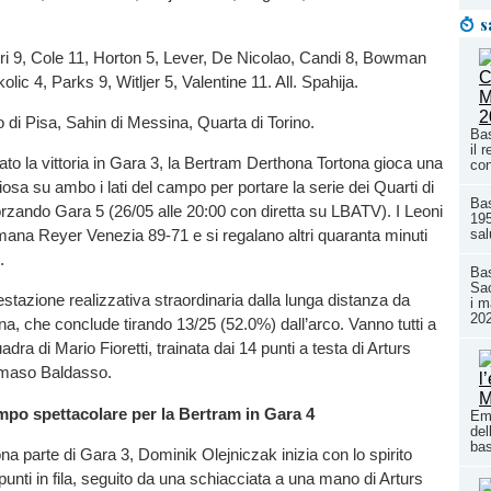
s
ri 9, Cole 11, Horton 5, Lever, De Nicolao, Candi 8, Bowman
olic 4, Parks 9, Witljer 5, Valentine 11. All. Spahija.
o di Pisa, Sahin di Messina, Quarta di Torino.
Bas
il 
ato la vittoria in Gara 3, la Bertram Derthona Tortona gioca una
con
osa su ambo i lati del campo per portare la serie dei Quarti di
Ba
forzando Gara 5 (26/05 alle 20:00 con diretta su LBATV). I Leoni
195
sal
ana Reyer Venezia 89-71 e si regalano altri quaranta minuti
.
Bas
Sac
stazione realizzativa straordinaria dalla lunga distanza da
i m
20
na, che conclude tirando 13/25 (52.0%) dall’arco. Vanno tutti a
dra di Mario Fioretti, trainata dai 14 punti a testa di Arturs
mmaso Baldasso.
po spettacolare per la Bertram in Gara 4
Emi
del
ba
a parte di Gara 3, Dominik Olejniczak inizia con lo spirito
punti in fila, seguito da una schiacciata a una mano di Arturs