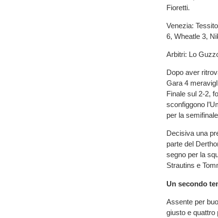
Fioretti.
Venezia: Tessito
6, Wheatle 3, Nik
Arbitri: Lo Guzz
Dopo aver ritrov
Gara 4 meravigli
Finale sul 2-2, 
sconfiggono l’Um
per la semifinale
Decisiva una pre
parte del Dertho
segno per la squa
Strautins e To
Un secondo tem
Assente per buon
giusto e quattro 