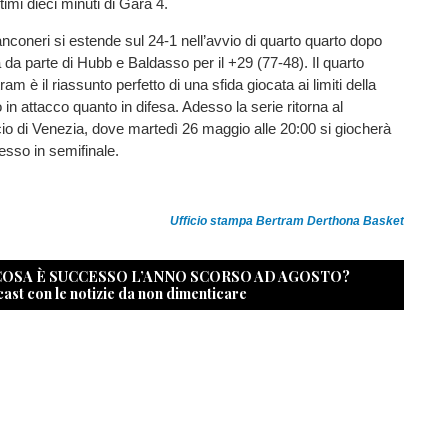
timi dieci minuti di Gara 4.
ianconeri si estende sul 24-1 nell’avvio di quarto quarto dopo
a da parte di Hubb e Baldasso per il +29 (77-48). Il quarto
ram è il riassunto perfetto di una sfida giocata ai limiti della
 in attacco quanto in difesa. Adesso la serie ritorna al
cio di Venezia, dove martedì 26 maggio alle 20:00 si giocherà
esso in semifinale.
Ufficio stampa Bertram Derthona Basket
 COSA È SUCCESSO L’ANNO SCORSO AD AGOSTO?
cast con le notizie da non dimenticare