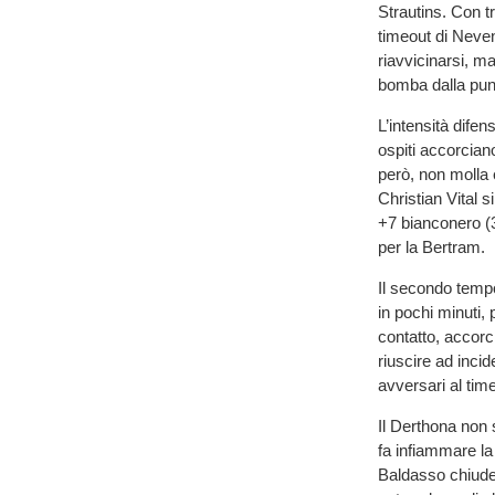
Strautins. Con t
timeout di Neve
riavvicinarsi, m
bomba dalla pun
L’intensità dife
ospiti accorciano
però, non molla 
Christian Vital s
+7 bianconero (3
per la Bertram.
Il secondo tempo
in pochi minuti, 
contatto, accor
riuscire ad incid
avversari al tim
Il Derthona non 
fa infiammare la
Baldasso chiude 