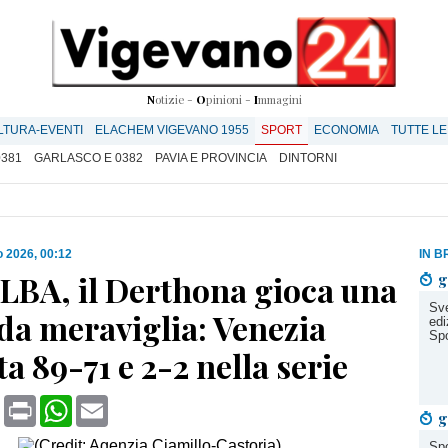
N
otizie -
O
pinioni -
I
mmagini
LTURA-EVENTI
ELACHEM VIGEVANO 1955
SPORT
ECONOMIA
TUTTE LE
0381
GARLASCO E 0382
PAVIA E PROVINCIA
DINTORNI
 2026, 00:12
IN B
 LBA, il Derthona gioca una
g
Sve
da meraviglia: Venezia
edi
Spo
ta 89-71 e 2-2 nella serie
book
X
Print
WhatsApp
Email
g
Spo