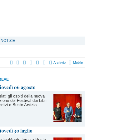
 NOTIZIE
Archivio
Mobile
REVE
iovedì 06 agosto
lati gli ospiti della nuova
zione del Festival dei Libri
rtivi a Busto Arsizio
iovedì 30 luglio
rtivaMente torna a Busto