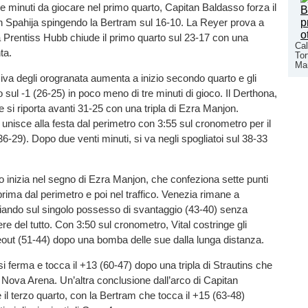
re minuti da giocare nel primo quarto, Capitan Baldasso forza il
n Spahija spingendo la Bertram sul 16-10. La Reyer prova a
a Prentiss Hubb chiude il primo quarto sul 23-17 con una
Cal
ta.
Tor
Man
nsiva degli orogranata aumenta a inizio secondo quarto e gli
 sul -1 (26-25) in poco meno di tre minuti di gioco. Il Derthona,
e si riporta avanti 31-25 con una tripla di Ezra Manjon.
i unisce alla festa dal perimetro con 3:55 sul cronometro per il
6-29). Dopo due venti minuti, si va negli spogliatoi sul 38-33
 inizia nel segno di Ezra Manjon, che confeziona sette punti
prima dal perimetro e poi nel traffico. Venezia rimane a
ciando sul singolo possesso di svantaggio (43-40) senza
ere del tutto. Con 3:50 sul cronometro, Vital costringe gli
eout (51-44) dopo una bomba delle sue dalla lunga distanza.
si ferma e tocca il +13 (60-47) dopo una tripla di Strautins che
 Nova Arena. Un’altra conclusione dall’arco di Capitan
il terzo quarto, con la Bertram che tocca il +15 (63-48)