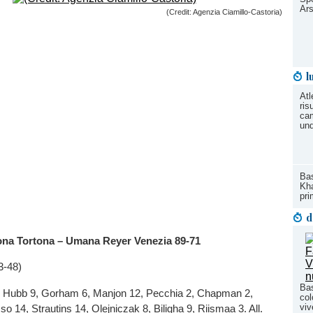
Ars
(Credit: Agenzia Ciamillo-Castoria)
l
Atl
ris
cam
und
Bas
Kha
pri
d
na Tortona – Umana Reyer Venezia 89-71
3-48)
Bas
 8, Hubb 9, Gorham 6, Manjon 12, Pecchia 2, Chapman 2,
col
viv
so 14, Strautins 14, Olejniczak 8, Biligha 9, Riismaa 3. All.