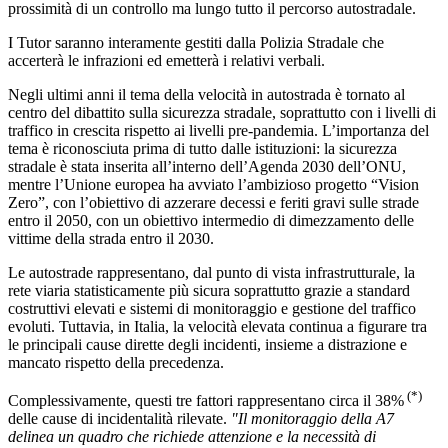
prossimità di un controllo ma lungo tutto il percorso autostradale.
I Tutor saranno interamente gestiti dalla Polizia Stradale che
accerterà le infrazioni ed emetterà i relativi verbali.
Negli ultimi anni il tema della velocità in autostrada è tornato al
centro del dibattito sulla sicurezza stradale, soprattutto con i livelli di
traffico in crescita rispetto ai livelli pre-pandemia. L’importanza del
tema è riconosciuta prima di tutto dalle istituzioni: la sicurezza
stradale è stata inserita all’interno dell’Agenda 2030 dell’ONU,
mentre l’Unione europea ha avviato l’ambizioso progetto “Vision
Zero”, con l’obiettivo di azzerare decessi e feriti gravi sulle strade
entro il 2050, con un obiettivo intermedio di dimezzamento delle
vittime della strada entro il 2030.
Le autostrade rappresentano, dal punto di vista infrastrutturale, la
rete viaria statisticamente più sicura soprattutto grazie a standard
costruttivi elevati e sistemi di monitoraggio e gestione del traffico
evoluti. Tuttavia, in Italia, la velocità elevata continua a figurare tra
le principali cause dirette degli incidenti, insieme a distrazione e
mancato rispetto della precedenza.
(*)
Complessivamente, questi tre fattori rappresentano circa il 38%
delle cause di incidentalità rilevate.
"Il monitoraggio della A7
delinea un quadro che richiede attenzione e la necessità di