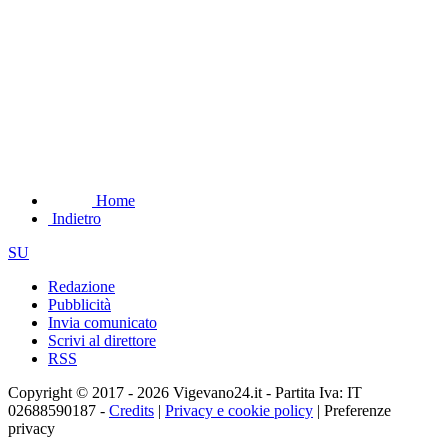
Home
Indietro
SU
Redazione
Pubblicità
Invia comunicato
Scrivi al direttore
RSS
Copyright © 2017 - 2026 Vigevano24.it - Partita Iva: IT
02688590187 -
Credits
|
Privacy e cookie policy
|
Preferenze
privacy