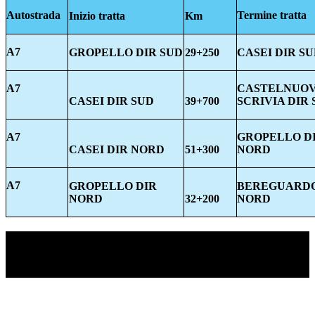
Autostrada
Termine tratta
Inizio tratta
Km
A7
GROPELLO DIR SUD
29+250
CASEI DIR S
A7
CASTELNUO
CASEI DIR SUD
39+700
SCRIVIA DIR
A7
GROPELLO D
CASEI DIR NORD
51+300
NORD
A7
GROPELLO DIR
BEREGUARDO
NORD
32+200
NORD
TI RICORDI COSA È SUCCESSO L’ANNO
SCORSO AD AGOSTO?
Ascolta il podcast con le notizie da non dimenticare