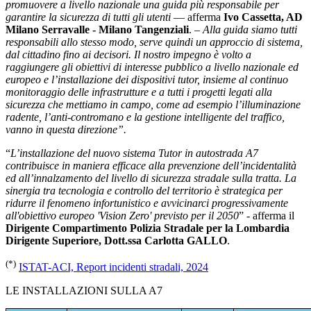
promuovere a livello nazionale una guida più responsabile per
garantire la sicurezza di tutti gli utenti
— afferma
Ivo Cassetta, AD
Milano Serravalle - Milano Tangenziali
.
– Alla guida siamo tutti
responsabili allo stesso modo, serve quindi un approccio di sistema,
dal cittadino fino ai decisori. Il nostro impegno è volto a
raggiungere gli obiettivi di interesse pubblico a livello nazionale ed
europeo e l’installazione dei dispositivi tutor, insieme al continuo
monitoraggio delle infrastrutture e a tutti i progetti legati alla
sicurezza che mettiamo in campo, come ad esempio l’illuminazione
radente, l’anti-contromano e la gestione intelligente del traffico,
vanno in questa direzione”.
“
L’installazione del nuovo sistema Tutor in autostrada A7
contribuisce in maniera efficace alla prevenzione dell’incidentalità
ed all’innalzamento del livello di sicurezza stradale sulla tratta. La
sinergia tra tecnologia e controllo del territorio è strategica per
ridurre il fenomeno infortunistico e avvicinarci progressivamente
all'obiettivo europeo 'Vision Zero' previsto per il 2050
” - afferma il
Dirigente Compartimento Polizia Stradale per la Lombardia
Dirigente Superiore, Dott.ssa Carlotta GALLO
.
(*)
ISTAT-ACI, Report incidenti stradali, 2024
LE INSTALLAZIONI SULLA A7