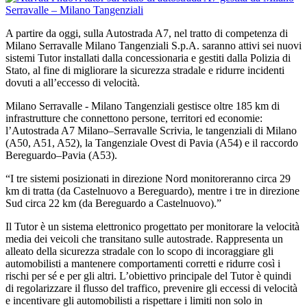
A partire da oggi, sulla Autostrada A7, nel tratto di competenza di
Milano Serravalle Milano Tangenziali S.p.A. saranno attivi sei nuovi
sistemi Tutor installati dalla concessionaria e gestiti dalla Polizia di
Stato, al fine di migliorare la sicurezza stradale e ridurre incidenti
dovuti a all’eccesso di velocità.
Milano Serravalle - Milano Tangenziali gestisce oltre 185 km di
infrastrutture che connettono persone, territori ed economie:
l’Autostrada A7 Milano–Serravalle Scrivia, le tangenziali di Milano
(A50, A51, A52), la Tangenziale Ovest di Pavia (A54) e il raccordo
Bereguardo–Pavia (A53).
“I tre sistemi posizionati in direzione Nord monitoreranno circa 29
km di tratta (da Castelnuovo a Bereguardo), mentre i tre in direzione
Sud circa 22 km (da Bereguardo a Castelnuovo).”
Il Tutor è un sistema elettronico progettato per monitorare la velocità
media dei veicoli che transitano sulle autostrade. Rappresenta un
alleato della sicurezza stradale con lo scopo di incoraggiare gli
automobilisti a mantenere comportamenti corretti e ridurre così i
rischi per sé e per gli altri. L’obiettivo principale del Tutor è quindi
di regolarizzare il flusso del traffico, prevenire gli eccessi di velocità
e incentivare gli automobilisti a rispettare i limiti non solo in