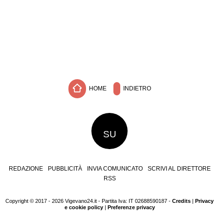
HOME
INDIETRO
SU
REDAZIONE
PUBBLICITÀ
INVIA COMUNICATO
SCRIVI AL DIRETTORE
RSS
Copyright © 2017 - 2026 Vigevano24.it - Partita Iva: IT 02688590187 -
Credits
|
Privacy
e cookie policy
|
Preferenze privacy