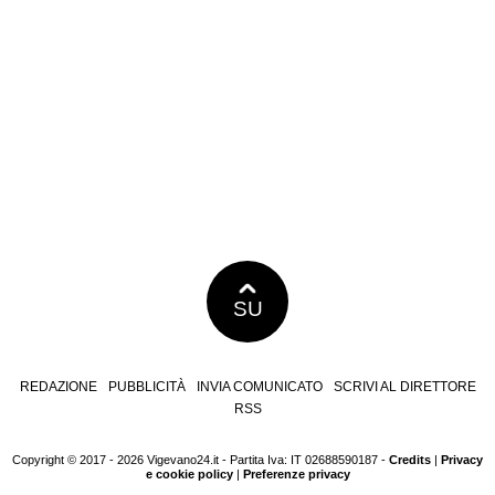
SU
REDAZIONE
PUBBLICITÀ
INVIA COMUNICATO
SCRIVI AL DIRETTORE
RSS
Copyright © 2017 - 2026 Vigevano24.it - Partita Iva: IT 02688590187 -
Credits
|
Privacy
e cookie policy
|
Preferenze privacy