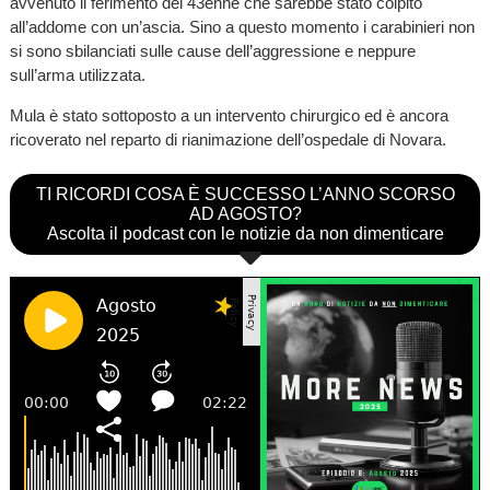
avvenuto il ferimento del 43enne che sarebbe stato colpito
all’addome con un’ascia. Sino a questo momento i carabinieri non
si sono sbilanciati sulle cause dell’aggressione e neppure
sull’arma utilizzata.
Mula è stato sottoposto a un intervento chirurgico ed è ancora
ricoverato nel reparto di rianimazione dell’ospedale di Novara.
TI RICORDI COSA È SUCCESSO L’ANNO SCORSO
AD AGOSTO?
Ascolta il podcast con le notizie da non dimenticare