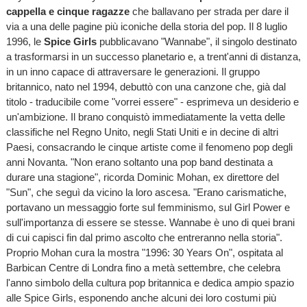
cappella e cinque ragazze
che ballavano per strada per dare il
via a una delle pagine più iconiche della storia del pop. Il 8 luglio
1996, le
Spice Girls
pubblicavano "Wannabe", il singolo destinato
a trasformarsi in un successo planetario e, a trent'anni di distanza,
in un inno capace di attraversare le generazioni. Il gruppo
britannico, nato nel 1994, debuttò con una canzone che, già dal
titolo - traducibile come "vorrei essere" - esprimeva un desiderio e
un'ambizione. Il brano conquistò immediatamente la vetta delle
classifiche nel Regno Unito, negli Stati Uniti e in decine di altri
Paesi, consacrando le cinque artiste come il fenomeno pop degli
anni Novanta. "Non erano soltanto una pop band destinata a
durare una stagione", ricorda Dominic Mohan, ex direttore del
"Sun", che seguì da vicino la loro ascesa. "Erano carismatiche,
portavano un messaggio forte sul femminismo, sul Girl Power e
sull'importanza di essere se stesse. Wannabe è uno di quei brani
di cui capisci fin dal primo ascolto che entreranno nella storia".
Proprio Mohan cura la mostra "1996: 30 Years On", ospitata al
Barbican Centre di Londra fino a metà settembre, che celebra
l'anno simbolo della cultura pop britannica e dedica ampio spazio
alle Spice Girls, esponendo anche alcuni dei loro costumi più