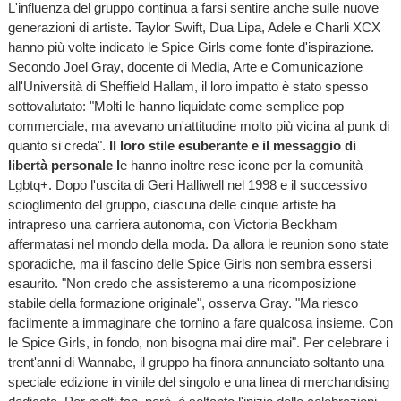
L'influenza del gruppo continua a farsi sentire anche sulle nuove
generazioni di artiste. Taylor Swift, Dua Lipa, Adele e Charli XCX
hanno più volte indicato le Spice Girls come fonte d'ispirazione.
Secondo Joel Gray, docente di Media, Arte e Comunicazione
all'Università di Sheffield Hallam, il loro impatto è stato spesso
sottovalutato: "Molti le hanno liquidate come semplice pop
commerciale, ma avevano un'attitudine molto più vicina al punk di
quanto si creda".
Il loro stile esuberante e il messaggio di
libertà personale l
e hanno inoltre rese icone per la comunità
Lgbtq+. Dopo l'uscita di Geri Halliwell nel 1998 e il successivo
scioglimento del gruppo, ciascuna delle cinque artiste ha
intrapreso una carriera autonoma, con Victoria Beckham
affermatasi nel mondo della moda. Da allora le reunion sono state
sporadiche, ma il fascino delle Spice Girls non sembra essersi
esaurito. "Non credo che assisteremo a una ricomposizione
stabile della formazione originale", osserva Gray. "Ma riesco
facilmente a immaginare che tornino a fare qualcosa insieme. Con
le Spice Girls, in fondo, non bisogna mai dire mai". Per celebrare i
trent'anni di Wannabe, il gruppo ha finora annunciato soltanto una
speciale edizione in vinile del singolo e una linea di merchandising