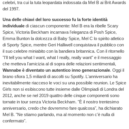
celebri, tra cui la tuta leopardata indossata da Mel B ai Brit Awards
del 1997.
Una delle chiavi del loro successo fu la forte identità
individuale
di ciascun componente: Mel B era la ribelle Scary
Spice, Victoria Beckham incarnava l'eleganza di Posh Spice,
Emma Bunton la dolcezza di Baby Spice, Mel C lo spirito atletico
di Sporty Spice, mentre Geri Halliwell conquistava il pubblico con
il suo celebre miniabito con la bandiera britannica. Con il ritornello
"I'll tell you what I want, what I really, really want" e il messaggio
che metteva l'amicizia al di sopra delle relazioni sentimentali,
Wannabe è diventato un autentico inno generazionale
. Oggi il
brano sfiora 1,5 miliardi di ascolti su Spotify. L'anniversario ha
inevitabilmente riacceso le voci su una possibile reunion. Le Spice
Girls non si esibiscono tutte insieme dalle Olimpiadi di Londra del
2012, anche se nel 2019 quattro delle cinque componenti sono
tornate in tour senza Victoria Beckham. "È il nostro trentesimo
anniversario, credo che dovremmo fare qualcosa", ha dichiarato
Mel B. "Ne stiamo parlando, ma al momento non c'è nulla di
confermato".