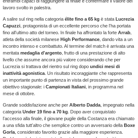
entrambi capaci di raggiungere la finale e confermare il valore del
lavoro svolto in palestra.
A salire sul ring nella categoria
élite fino a 65 kg
è stata
Lucrezia
Capuzzi
, protagonista di un eccellente percorso che l'ha portata
fino all'ultimo atto del torneo. In finale ha affrontato la forte
Arrab
,
atleta della società milanese
High Performance
, dando vita a un
incontro intenso e combattuto. Al termine del match è arrivata una
meritata
medaglia d'argento
, frutto di una prestazione di alto
livello che assume ancora più valore considerando che per
Lucrezia si trattava del rientro sul ring dopo
undici mesi di
inattività agonistica
. Un risultato incoraggiante che rappresenta
un importante punto di partenza in vista del prossimo grande
obiettivo stagionale: i
Campionati Italiani
, in programma nel
mese di ottobre.
Grande soddisfazione anche per
Alberto Dadda
, impegnato nella
categoria
Under 19 fino a 70 kg
. Dopo aver conquistato
l'accesso alla finale, il giovane pugile della Costanza era chiamato
a una sfida tutt'altro che semplice contro un avversario della
Boxe
Gorla
, considerato favorito grazie alla maggiore esperienza.