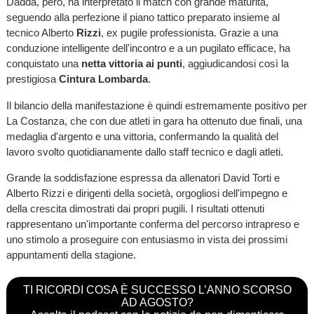
Dadda, però, ha interpretato il match con grande maturità,
seguendo alla perfezione il piano tattico preparato insieme al
tecnico Alberto
Rizzi
, ex pugile professionista. Grazie a una
conduzione intelligente dell'incontro e a un pugilato efficace, ha
conquistato una
netta vittoria ai punti
, aggiudicandosi così la
prestigiosa
Cintura Lombarda
.
Il bilancio della manifestazione è quindi estremamente positivo per
La Costanza, che con due atleti in gara ha ottenuto due finali, una
medaglia d'argento e una vittoria, confermando la qualità del
lavoro svolto quotidianamente dallo staff tecnico e dagli atleti.
Grande la soddisfazione espressa da allenatori David Torti e
Alberto Rizzi e dirigenti della società, orgogliosi dell'impegno e
della crescita dimostrati dai propri pugili. I risultati ottenuti
rappresentano un'importante conferma del percorso intrapreso e
uno stimolo a proseguire con entusiasmo in vista dei prossimi
appuntamenti della stagione.
TI RICORDI COSA È SUCCESSO L’ANNO SCORSO
AD AGOSTO?