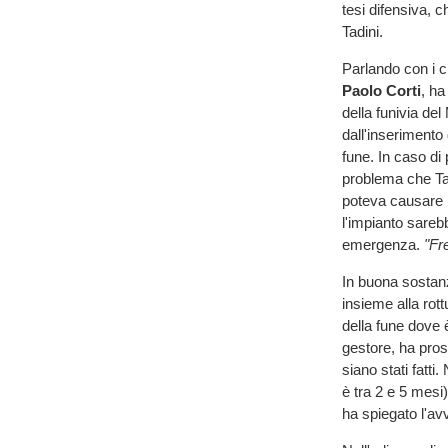
tesi difensiva, c
Tadini.
Parlando con i cr
Paolo Corti
, ha
della funivia del
dall'inserimento 
fune. In caso di 
problema che Tad
poteva causare b
l'impianto sarebb
emergenza.
"Fr
In buona sostan
insieme alla rott
della fune dove 
gestore, ha prose
siano stati fatti
è tra 2 e 5 mesi
ha spiegato l'av