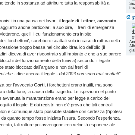
he tende in sostanza ad attribuire tutta la responsabilità a
Sua
tro
g
onisti in una pausa dei lavori, il
legale di Leitner, avvocato
 aggiunto anche particolari: a suo dire, i freni di emergenza
 Mottarone, quelli il cui funzionamento era inibito
dei 'forchettoni', sarebbero scattati solo in caso di rottura della
Anc
Alb
pressione troppo bassa nel circuito idraulico dell'olio (il
gia
ini diceva di aver riscontrato sull'impianto e che a suo parere
locchi del funzionamento della funivia) secondo il legale
e stato bloccato dall'argano e non dai freni di
eni che
- dice ancora il legale -
dal 2003 non sono mai scattati"
.
za per l’avvocato
Corti
, i forchettoni erano inutili, ma sono
ura della fune, la causa della tragedia. Le ispezioni nel punto
è avvenuta la manutenzione erano per legge a carico del
guito il legale. E dai registri non c'è prova che tali controlli
. Non è comunque stato possibile stabilire con certezza (l'ipotesi
) da quanto tempo fosse iniziata l'usura. Secondo l'esperienza,
vocato, tali rotture poi avvengono con velocità esponenziale.