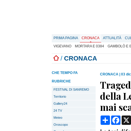
PRIMA PAGINA
CRONACA
ATTUALITÀ
CU
VIGEVANO
MORTARA E 0384
GAMBOLÒ E 
/
CRONACA
CHE TEMPO FA
CRONACA
|
03 di
Tragedi
RUBRICHE
FESTIVAL DI SANREMO
della L
Territorio
mai sca
Gallery24
24 TV
Condividi
Face
Meteo
Oroscopo