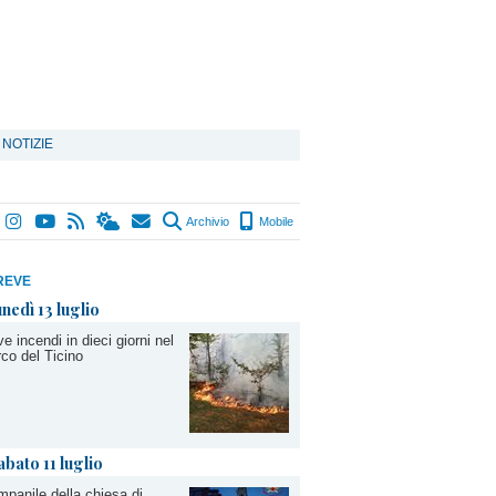
 NOTIZIE
Archivio
Mobile
REVE
unedì 13 luglio
e incendi in dieci giorni nel
co del Ticino
abato 11 luglio
panile della chiesa di