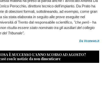
questa mattina ha preso la parola anche l''avvocato Andrea Da
 Enrico Perocchio, direttore tecnico dell'impianto. Da Prato ha
rie di obiezioni formali, sottolineando, ad esempio, come gran
ia sia stata elaborata in seguito alle prove eseguite nel
università di Trento dal responsabile scientifico,
"che però
- ha
-
non risulta essere stato nominato tra gli ausiliari del collegio
e del Tribunale".
Da Vconews.it
 COSA È SUCCESSO L’ANNO SCORSO AD AGOSTO?
cast con le notizie da non dimenticare