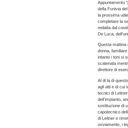
Appuntamento “pr
della Funivia del
la prossima udie
completare la ser
redatta dal cosi
De Luca, dell’uni
Questa mattina 
donna, familiare 
intanto i toni si
scatenata mentr
direttore di eser
Al di la di ques
agli atti e di cu
tecnici di Leitne
dell'impianto, a
sostituzione di 
capotecnico della
di Leitner e rim
ovviamente, i le