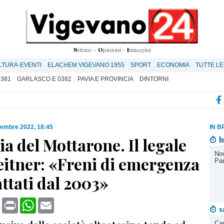
N
otizie -
O
pinioni -
I
mmagini
LTURA-EVENTI
ELACHEM VIGEVANO 1955
SPORT
ECONOMIA
TUTTE LE
0381
GARLASCO E 0382
PAVIA E PROVINCIA
DINTORNI
cembre 2022, 18:45
IN B
a del Mottarone. Il legale
l
Nov
eitner: «Freni di emergenza
Par
ttati dal 2003»
book
X
Print
WhatsApp
Email
s
Cam