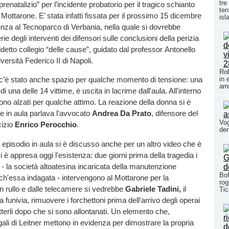
tre
enatalizio” per l’incidente probatorio per il tragico schianto
ten
 Mottarone. E’ stata infatti fissata per il prossimo 15 dicembre
isl
nza al Tecnoparco di Verbania, nella quale si dovrebbe
ie degli interventi dei difensori sulle conclusioni della perizia
ddetto collegio “delle cause”, guidato dal professor Antonello
versità Federico II di Napoli.
Rob
in 
c’è stato anche spazio per qualche momento di tensione: una
arr
di una delle 14 vittime, è uscita in lacrime dall'aula. All'interno
 sono alzati per qualche attimo. La reazione della donna si è
e in aula parlava l'avvocato
Andrea Da Prato
, difensore del
Vog
cizio
Enrico Perocchio
.
den
to episodio in aula si è discusso anche per un altro video che è
i si è appresa oggi l'esistenza: due giorni prima della tragedia i
r - la società altoatesina incaricata della manutenzione
Bof
nch'essa indagata - intervengono al Mottarone per la
rog
un rullo e dalle telecamere si vedrebbe
Gabriele Tadini,
il
Tic
 funivia, rimuovere i forchettoni prima dell'arrivo degli operai
etterli dopo che si sono allontanati. Un elemento che,
gali di Leitner mettono in evidenza per dimostrare la propria