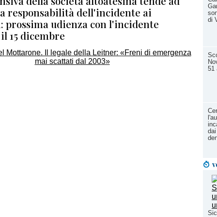
ensiva della società altoatesina tende ad
Gar
la responsabilità dell'incidente ai
son
di 
i: prossima udienza con l'incidente
il 15 dicembre
Sco
Nov
51 
Cer
l'a
inc
dai
den
v
Sic