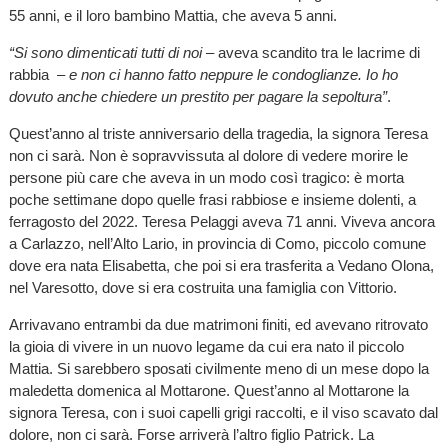
55 anni, e il loro bambino Mattia, che aveva 5 anni.
“Si sono dimenticati tutti di noi
– aveva scandito tra le lacrime di
rabbia –
e non ci hanno fatto neppure le condoglianze. Io ho
dovuto anche chiedere un prestito per pagare la sepoltura”
.
Quest’anno al triste anniversario della tragedia, la signora Teresa
non ci sarà. Non è sopravvissuta al dolore di vedere morire le
persone più care che aveva in un modo così tragico: è morta
poche settimane dopo quelle frasi rabbiose e insieme dolenti, a
ferragosto del 2022. Teresa Pelaggi aveva 71 anni. Viveva ancora
a Carlazzo, nell’Alto Lario, in provincia di Como, piccolo comune
dove era nata Elisabetta, che poi si era trasferita a Vedano Olona,
nel Varesotto, dove si era costruita una famiglia con Vittorio.
Arrivavano entrambi da due matrimoni finiti, ed avevano ritrovato
la gioia di vivere in un nuovo legame da cui era nato il piccolo
Mattia. Si sarebbero sposati civilmente meno di un mese dopo la
maledetta domenica al Mottarone. Quest’anno al Mottarone la
signora Teresa, con i suoi capelli grigi raccolti, e il viso scavato dal
dolore, non ci sarà. Forse arriverà l’altro figlio Patrick. La