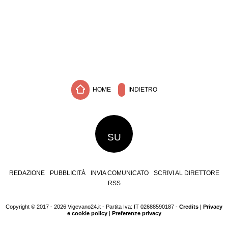
HOME
INDIETRO
SU
REDAZIONE
PUBBLICITÀ
INVIA COMUNICATO
SCRIVI AL DIRETTORE
RSS
Copyright © 2017 - 2026 Vigevano24.it - Partita Iva: IT 02688590187 -
Credits
|
Privacy
e cookie policy
|
Preferenze privacy