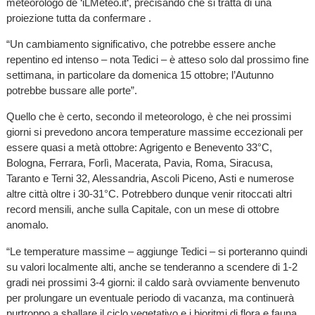
meteorologo de ‘iLMeteo.it‘, precisando che si tratta di una
proiezione tutta da confermare .
“Un cambiamento significativo, che potrebbe essere anche
repentino ed intenso – nota Tedici – è atteso solo dal prossimo fine
settimana, in particolare da domenica 15 ottobre; l’Autunno
potrebbe bussare alle porte”.
Quello che è certo, secondo il meteorologo, è che nei prossimi
giorni si prevedono ancora temperature massime eccezionali per
essere quasi a metà ottobre: Agrigento e Benevento 33°C,
Bologna, Ferrara, Forlì, Macerata, Pavia, Roma, Siracusa,
Taranto e Terni 32, Alessandria, Ascoli Piceno, Asti e numerose
altre città oltre i 30-31°C. Potrebbero dunque venir ritoccati altri
record mensili, anche sulla Capitale, con un mese di ottobre
anomalo.
“Le temperature massime – aggiunge Tedici – si porteranno quindi
su valori localmente alti, anche se tenderanno a scendere di 1-2
gradi nei prossimi 3-4 giorni: il caldo sarà ovviamente benvenuto
per prolungare un eventuale periodo di vacanza, ma continuerà
purtroppo a sballare il ciclo vegetativo e i bioritmi di flora e fauna,