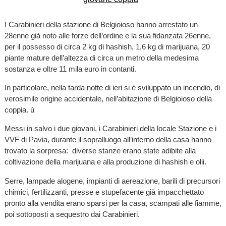
I Carabinieri della stazione di Belgioioso hanno arrestato un
28enne già noto alle forze dell’ordine e la sua fidanzata 26enne,
per il possesso di circa 2 kg di hashish, 1,6 kg di marijuana, 20
piante mature dell’altezza di circa un metro della medesima
sostanza e oltre 11 mila euro in contanti.
In particolare, nella tarda notte di ieri si è sviluppato un incendio, di
verosimile origine accidentale, nell’abitazione di Belgioioso della
coppia. ù
Messi in salvo i due giovani, i Carabinieri della locale Stazione e i
VVF di Pavia, durante il sopralluogo all’interno della casa hanno
trovato la sorpresa: diverse stanze erano state adibite alla
coltivazione della marijuana e alla produzione di hashish e olii.
Serre, lampade alogene, impianti di aereazione, barili di precursori
chimici, fertilizzanti, presse e stupefacente già impacchettato
pronto alla vendita erano sparsi per la casa, scampati alle fiamme,
poi sottoposti a sequestro dai Carabinieri.