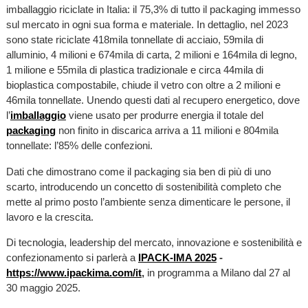
imballaggio riciclate in Italia: il 75,3% di tutto il packaging immesso
sul mercato in ogni sua forma e materiale. In dettaglio, nel 2023
sono state riciclate 418mila tonnellate di acciaio, 59mila di
alluminio, 4 milioni e 674mila di carta, 2 milioni e 164mila di legno,
1 milione e 55mila di plastica tradizionale e circa 44mila di
bioplastica compostabile, chiude il vetro con oltre a 2 milioni e
46mila tonnellate. Unendo questi dati al recupero energetico, dove
l’
imballaggio
viene usato per produrre energia il totale del
packaging
non finito in discarica arriva a 11 milioni e 804mila
tonnellate: l’85% delle confezioni.
Dati che dimostrano come il packaging sia ben di più di uno
scarto, introducendo un concetto di sostenibilità completo che
mette al primo posto l’ambiente senza dimenticare le persone, il
lavoro e la crescita.
Di tecnologia, leadership del mercato, innovazione e sostenibilità e
confezionamento si parlerà a
IPACK-IMA 2025
-
https://www.ipackima.com/it
,
in programma a Milano dal 27 al
30 maggio 2025.