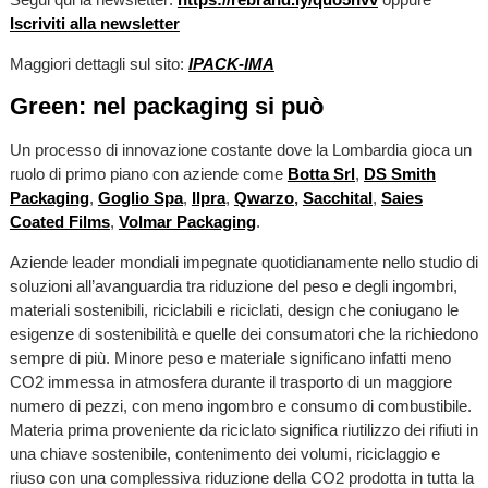
Iscriviti alla newsletter
Maggiori dettagli sul sito:
IPACK-IMA
Green: nel packaging si può
Un processo di innovazione costante dove la Lombardia gioca un
ruolo di primo piano con aziende come
Botta Srl
,
DS Smith
Packaging
,
Goglio Spa
,
Ilpra
,
Qwarzo
,
Sacchital
,
Saies
Coated Films
,
Volmar Packaging
.
Aziende leader mondiali impegnate quotidianamente nello studio di
soluzioni all’avanguardia tra riduzione del peso e degli ingombri,
materiali sostenibili, riciclabili e riciclati, design che coniugano le
esigenze di sostenibilità e quelle dei consumatori che la richiedono
sempre di più. Minore peso e materiale significano infatti meno
CO2 immessa in atmosfera durante il trasporto di un maggiore
numero di pezzi, con meno ingombro e consumo di combustibile.
Materia prima proveniente da riciclato significa riutilizzo dei rifiuti in
una chiave sostenibile, contenimento dei volumi, riciclaggio e
riuso con una complessiva riduzione della CO2 prodotta in tutta la