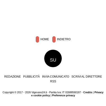
HOME
INDIETRO
SU
REDAZIONE
PUBBLICITÀ
INVIA COMUNICATO
SCRIVI AL DIRETTORE
RSS
Copyright © 2017 - 2026 Vigevano24.it - Partita Iva: IT 02688590187 -
Credits
|
Privacy
e cookie policy
|
Preferenze privacy