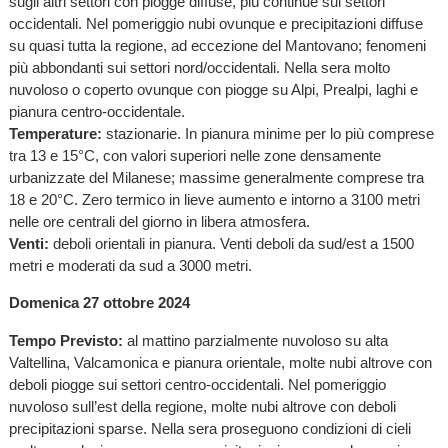
sugli altri settori con piogge diffuse, più continue sui settori
occidentali. Nel pomeriggio nubi ovunque e precipitazioni diffuse
su quasi tutta la regione, ad eccezione del Mantovano; fenomeni
più abbondanti sui settori nord/occidentali. Nella sera molto
nuvoloso o coperto ovunque con piogge su Alpi, Prealpi, laghi e
pianura centro-occidentale.
Temperature:
stazionarie. In pianura minime per lo più comprese
tra 13 e 15°C, con valori superiori nelle zone densamente
urbanizzate del Milanese; massime generalmente comprese tra
18 e 20°C. Zero termico in lieve aumento e intorno a 3100 metri
nelle ore centrali del giorno in libera atmosfera.
Venti:
deboli orientali in pianura. Venti deboli da sud/est a 1500
metri e moderati da sud a 3000 metri.
Domenica 27 ottobre 2024
Tempo Previsto:
al mattino parzialmente nuvoloso su alta
Valtellina, Valcamonica e pianura orientale, molte nubi altrove con
deboli piogge sui settori centro-occidentali. Nel pomeriggio
nuvoloso sull’est della regione, molte nubi altrove con deboli
precipitazioni sparse. Nella sera proseguono condizioni di cieli