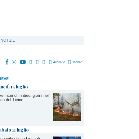
 NOTIZIE
Archivio
Mobile
REVE
unedì 13 luglio
e incendi in dieci giorni nel
co del Ticino
abato 11 luglio
panile della chiesa di