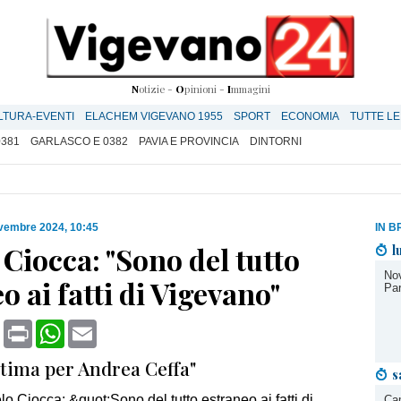
N
otizie -
O
pinioni -
I
mmagini
LTURA-EVENTI
ELACHEM VIGEVANO 1955
SPORT
ECONOMIA
TUTTE LE
0381
GARLASCO E 0382
PAVIA E PROVINCIA
DINTORNI
vembre 2024, 10:45
IN B
Ciocca: "Sono del tutto
l
Nov
o ai fatti di Vigevano"
Par
book
X
Print
WhatsApp
Email
tima per Andrea Ceffa"
s
Cam