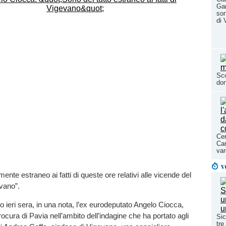
Gar
son
di 
Sco
don
Cer
Car
var
v
nte estraneo ai fatti di queste ore relativi alle vicende del
vano”.
to ieri sera, in una nota, l’ex eurodeputato Angelo Ciocca,
ocura di Pavia nell’ambito dell’indagine che ha portato agli
Sic
tre