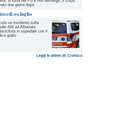
rdi: si tuffa nel Po e non riemerge, il corpo
vato due giorni dopo
iovedì 09 luglio
ora un incidente sulla
tale 494 ad Albairate:
ociclista in ospedale con il
ice giallo
Leggi le ultime di: Cronaca