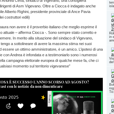
ari Andrea Ceffa, sindaco di Vigevano, una consigliera
ten
irigenti di Asm Vigevano. Oltre a Ciocca è indagato anche
isl
ile Alberto Righini, presidente provinciale di Ance Pavia
i costruttori edili)
paura non avere è il proverbio italiano che meglio esprime il
o attuale – afferma Ciocca -. Sono sempre stato corretto e
Rob
in 
temere. In merito alla situazione del sindaco di Vigevano,
arr
 tengo a sottolineare di avere la massima stima nei suoi
 ad essere un ottimo amministratore, è un amico. L’ipotesi di una
le con Andrea è infondata e a testimoniarlo sono i numerosi
Vog
della campagna elettorale europea di qualche mese fa, che ci
den
 qualsiasi momento sul territorio vigevanese”
 COSA È SUCCESSO L’ANNO SCORSO AD AGOSTO?
Bof
cast con le notizie da non dimenticare
rog
Tic