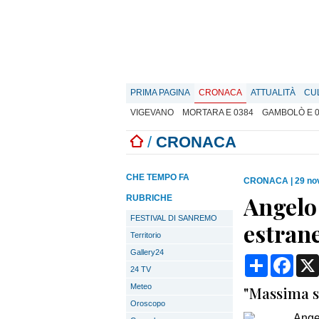
PRIMA PAGINA
CRONACA
ATTUALITÀ
CU
VIGEVANO
MORTARA E 0384
GAMBOLÒ E 
/
CRONACA
CHE TEMPO FA
CRONACA
|
29 no
Angelo 
RUBRICHE
FESTIVAL DI SANREMO
estrane
Territorio
Gallery24
Condividi
Face
24 TV
Meteo
"Massima s
Oroscopo