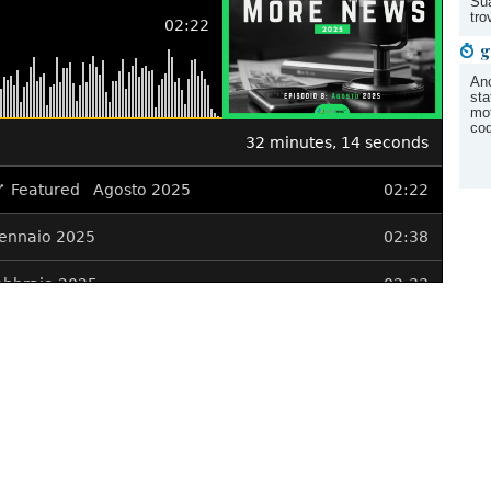
Sua
tro
g
Anc
sta
mot
cod