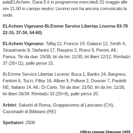
palaELAchem. Gara-5 è in programma mercoledì 21 maggio alle
ore 21.00 in campo neutro: Livorno non ha ancora comunicato la
sede.
ELAchem Vigevano-Bi.Emme Service Libertas Livorno 83-79
22-15, 37-34, 54-60)
ELAchem Vigevano
: Taflaj 12, Francis 19, Galassi 12, Smith 4,
Strautmanis 8, Stefanini 17, Raspino 2, Rossi 9, Peroni. All.:
Pansa. Tiri da due: 19/38, tiri da tre: 11/30, tiri liberi 12/12. Rimbalzi
37 (26+11), palle perse 15.
Bi.Emme Service Libertas Livorno: Buca 1, Banks 24, Bargnesi,
Fantoni 6, Tozzi, Filloy 16, Allinei 9, Pollone 2, Douvier 7, Paoletti
NE, Italiano 14. All.: Di Carlo. Tiri da due: 21/50, tiri da tre: 11/26,
tiri liberi 26/34. Rimbalzi 33 (25+8), palle perse 20.
Arbitri
: Salustri di Roma, Grappasonno di Lanciano (CH),
Cassinadri di Bibbiano (RE)
Spettatori
: 2500
Ufficio stampa Vigevano 1955