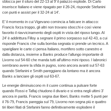
sblocca per il siluro del 22-13 al 9’ il palazzo esplode. Di Carlo
inserisce Italiano e viene ripagato per il 26-24, risponde Stefanini
con punti e assist per il 32-24 al 14’.
E’ il momento in cui Vigevano comincia a faticare in attacco:
Francis forza troppo, gli altri non trovano sbocchi e così viene
favorito il riavvicinamento degli ospiti in vista del riposo lungo. Al
24’ è addirittura Filloy a segnare il primo sorpasso sul 42-43, a cui
risponde Francis che sulla bomba segnata si prende un tecnico. A
sparigliare le carte ci pensa Italiano, mortifero sotto canestro e
dalla distanza, insieme a Banks produce l'allungo importante di
Livorno sul 54-60 che manda tutti all’ultimo mini riposo. I labronici
sembrano avere la sfida in pugno, sono ancora avanti sul 57-63
quando Stefanini e Smith pareggiano da lontano ma è ancora
Banks a lanciare gli ospiti sul 63-67.
Le energie diminuiscono m il cuore continua a pulsare forte
quando Rossi e Taflaj chiudono il divario e si entra negli ultimi 3'
ancora in parità. Francis segna due liberi, Banks mette 5 punti per
il 76-79, Francis pareggia sul 79, Livorno non segna più e quattro
tiri liberi filati di Stefanini fanno definitivamente esplodere il