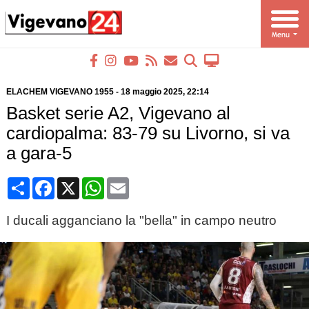
ELACHEM VIGEVANO 1955
-
18 maggio 2025
, 22:14
Basket serie A2, Vigevano al
cardiopalma: 83-79 su Livorno, si va
a gara-5
Condividi
Facebook
X
WhatsApp
Email
I ducali agganciano la "bella" in campo neutro