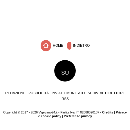
HOME
INDIETRO
SU
REDAZIONE
PUBBLICITÀ
INVIA COMUNICATO
SCRIVI AL DIRETTORE
RSS
Copyright © 2017 - 2026 Vigevano24.it - Partita Iva: IT 02688590187 -
Credits
|
Privacy
e cookie policy
|
Preferenze privacy