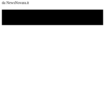
da NewsNovara.it
TI RICORDI COSA È SUCCESSO L’ANNO
SCORSO AD AGOSTO?
Ascolta il podcast con le notizie da non dimenticare