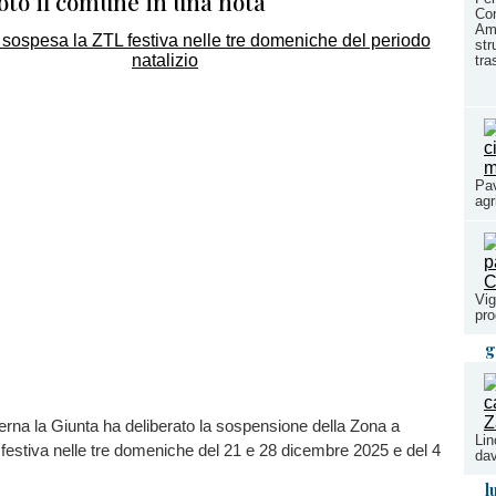
oto il comune in una nota
Co
Amb
str
tra
Pav
agr
Vig
pr
g
erna la Giunta ha deliberato la sospensione della Zona a
Lin
o festiva nelle tre domeniche del 21 e 28 dicembre 2025 e del 4
dav
l