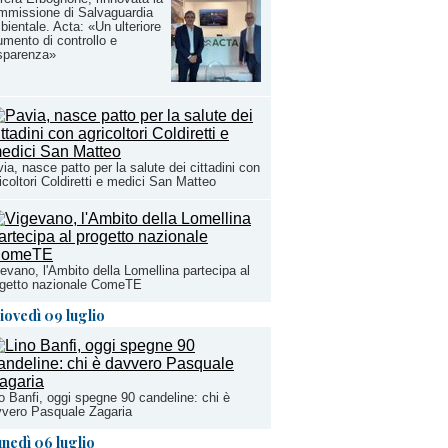
mmissione di Salvaguardia
ientale. Acta: «Un ulteriore
umento di controllo e
sparenza»
ia, nasce patto per la salute dei cittadini con
icoltori Coldiretti e medici San Matteo
evano, l'Ambito della Lomellina partecipa al
ogetto nazionale ComeTE
iovedì 09 luglio
o Banfi, oggi spegne 90 candeline: chi è
vero Pasquale Zagaria
unedì 06 luglio