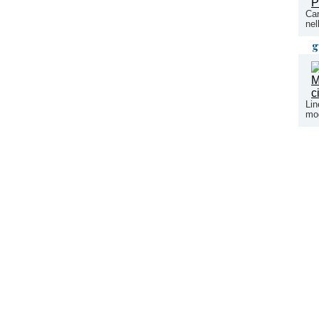
Car
nel
g
Lin
mod