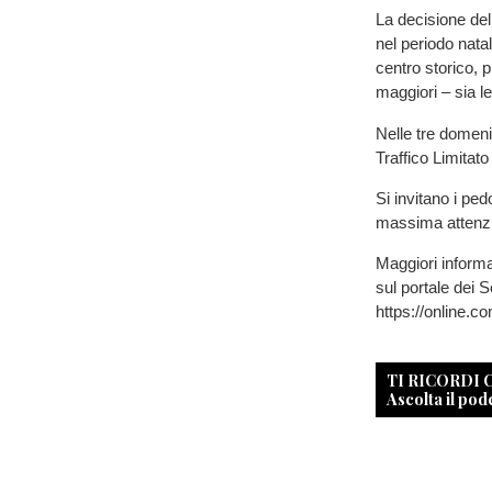
La decisione dell
nel periodo natal
centro storico, p
maggiori – sia le
Nelle tre domeni
Traffico Limitat
Si invitano i ped
massima attenzio
Maggiori informa
sul portale dei 
https://online.c
TI RICORDI
Ascolta il pod