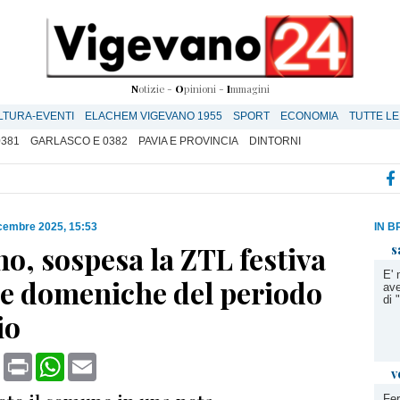
N
otizie -
O
pinioni -
I
mmagini
LTURA-EVENTI
ELACHEM VIGEVANO 1955
SPORT
ECONOMIA
TUTTE LE
0381
GARLASCO E 0382
PAVIA E PROVINCIA
DINTORNI
cembre 2025, 15:53
IN B
o, sospesa la ZTL festiva
s
E' 
re domeniche del periodo
ave
di
io
book
X
Print
WhatsApp
Email
v
Fer