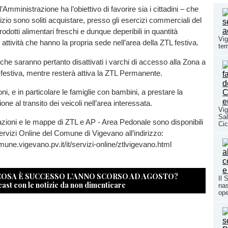
’Amministrazione ha l’obiettivo di favorire sia i cittadini – che
izio sono soliti acquistare, presso gli esercizi commerciali del
rodotti alimentari freschi e dunque deperibili in quantità
Vig
 attività che hanno la propria sede nell’area della ZTL festiva.
ter
che saranno pertanto disattivati i varchi di accesso alla Zona a
o festiva, mentre resterà attiva la ZTL Permanente.
oni, e in particolare le famiglie con bambini, a prestare la
ne al transito dei veicoli nell’area interessata.
Vig
Sal
zioni e le mappe di ZTL e AP - Area Pedonale sono disponibili
Cic
Servizi Online del Comune di Vigevano all’indirizzo:
omune.vigevano.pv.it/it/servizi-online/ztlvigevano.html
 COSA È SUCCESSO L’ANNO SCORSO AD AGOSTO?
Il 
cast con le notizie da non dimenticare
nas
ope