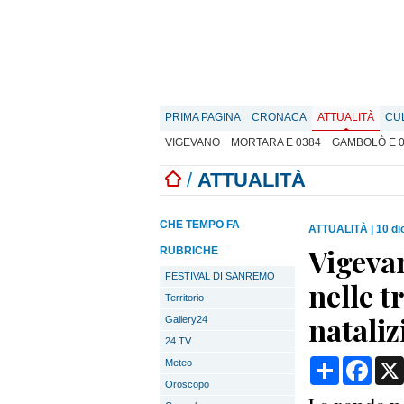
PRIMA PAGINA
CRONACA
ATTUALITÀ
CU
VIGEVANO
MORTARA E 0384
GAMBOLÒ E 
/
ATTUALITÀ
CHE TEMPO FA
ATTUALITÀ
|
10 di
Vigevan
RUBRICHE
FESTIVAL DI SANREMO
nelle t
Territorio
nataliz
Gallery24
24 TV
Condividi
Face
Meteo
Oroscopo