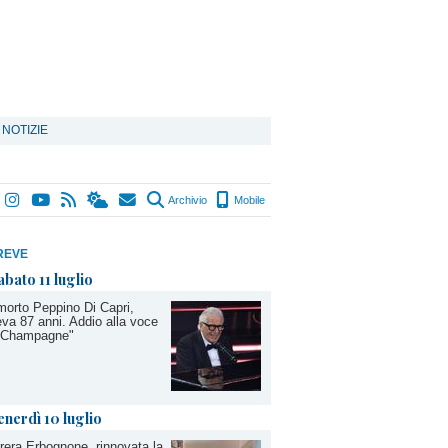
 NOTIZIE
Archivio
Mobile
REVE
abato 11 luglio
morto Peppino Di Capri,
va 87 anni. Addio alla voce
 "Champagne"
enerdì 10 luglio
rera Erbognone, rinnovata la