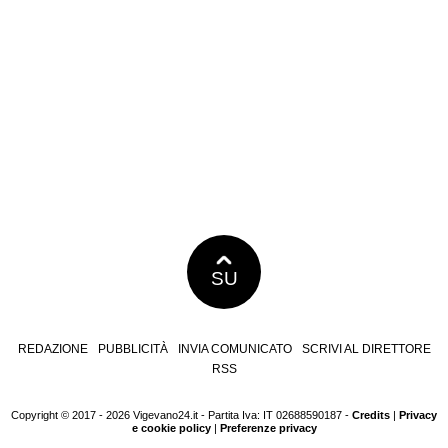
SU
REDAZIONE
PUBBLICITÀ
INVIA COMUNICATO
SCRIVI AL DIRETTORE
RSS
Copyright © 2017 - 2026 Vigevano24.it - Partita Iva: IT 02688590187 -
Credits
|
Privacy
e cookie policy
|
Preferenze privacy