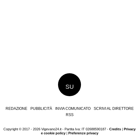
SU
REDAZIONE
PUBBLICITÀ
INVIA COMUNICATO
SCRIVI AL DIRETTORE
RSS
Copyright © 2017 - 2026 Vigevano24.it - Partita Iva: IT 02688590187 -
Credits
|
Privacy
e cookie policy
|
Preferenze privacy