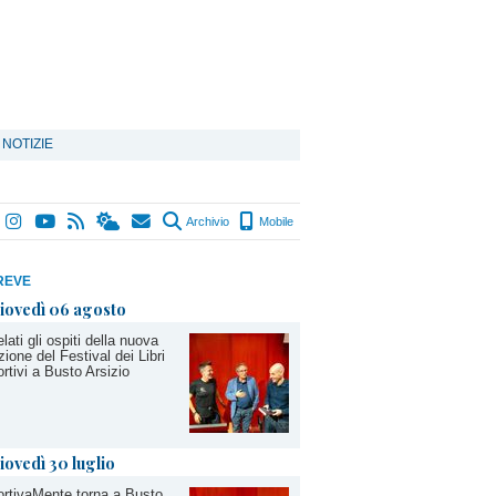
 NOTIZIE
Archivio
Mobile
REVE
iovedì 06 agosto
lati gli ospiti della nuova
zione del Festival dei Libri
rtivi a Busto Arsizio
iovedì 30 luglio
rtivaMente torna a Busto