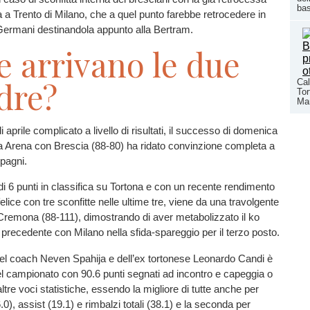
ba
ia a Trento di Milano, che a quel punto farebbe retrocedere in
 Germani destinandola appunto alla Bertram.
 arrivano le due
dre?
Cal
Tor
Man
aprile complicato a livello di risultati, il successo di domenica
a Arena con Brescia (88-80) ha ridato convinzione completa a
pagni.
di 6 punti in classifica su Tortona e con un recente rendimento
lice con tre sconfitte nelle ultime tre, viene da una travolgente
Cremona (88-111), dimostrando di aver metabolizzato il ko
o precedente con Milano nella sfida-spareggio per il terzo posto.
el coach Neven Spahija e dell’ex tortonese Leonardo Candi è
 del campionato con 90.6 punti segnati ad incontro e capeggia o
 altre voci statistiche, essendo la migliore di tutte anche per
0), assist (19.1) e rimbalzi totali (38.1) e la seconda per