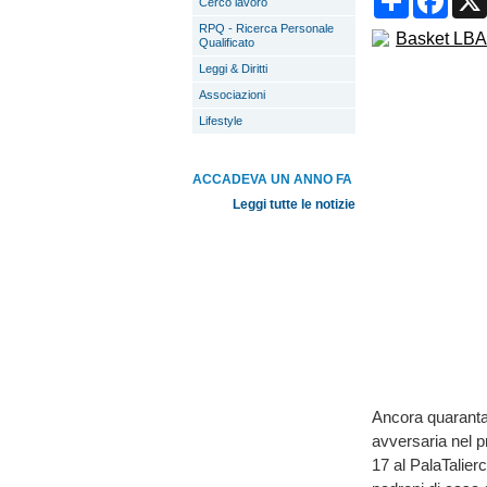
Cerco lavoro
RPQ - Ricerca Personale
Qualificato
Leggi & Diritti
Associazioni
Lifestyle
ACCADEVA UN ANNO FA
Leggi tutte le notizie
Ancora quaranta
avversaria nel p
17 al PalaTalierc