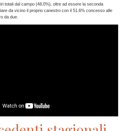
tiri totali dal campo (48.0%), oltre ad essere la seconda
diare da vicino il proprio canestro con il 51.6% concesso alle
ro da due.
cedenti stagionali