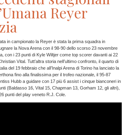
l’Umana Reyer
zia
ata in campionato la Reyer è stata la prima squadra in
ugnare la Nova Arena con il 98-90 dello scorso 23 novembre
a, con i 23 punti di Kyle Wiltjer come top scorer davanti ai 22
istian Vital. Tutt’altra storia nell’ultimo confronto, il quarto di
talia del 19 febbraio che all’Inalpi Arena di Torino ha lanciato la
thona fino alla finalissima per il trofeo nazionale, il 95-87
ntiss Hubb a guidare con 17 più 6 assist i cinque bianconeri in
punti (Baldasso 16, Vital 15, Chapman 13, Gorham 12, gli altri),
26 punti del play veneto R.J. Cole.