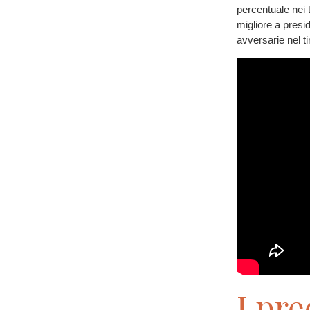
percentuale nei 
migliore a presi
avversarie nel ti
I pre