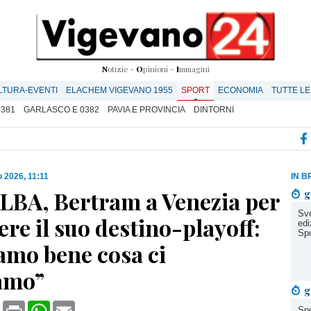
N
otizie -
O
pinioni -
I
mmagini
LTURA-EVENTI
ELACHEM VIGEVANO 1955
SPORT
ECONOMIA
TUTTE LE
0381
GARLASCO E 0382
PAVIA E PROVINCIA
DINTORNI
 2026, 11:11
IN B
 LBA, Bertram a Venezia per
g
Sve
re il suo destino-playoff:
edi
Spo
amo bene cosa ci
amo”
g
book
X
Print
WhatsApp
Email
Spo