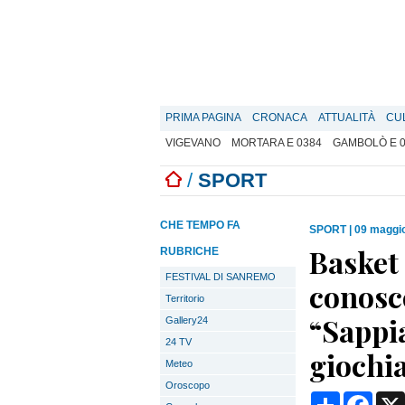
PRIMA PAGINA
CRONACA
ATTUALITÀ
CU
VIGEVANO
MORTARA E 0384
GAMBOLÒ E 
/
SPORT
CHE TEMPO FA
SPORT
|
09 maggio
Basket
RUBRICHE
FESTIVAL DI SANREMO
conosce
Territorio
“Sappi
Gallery24
24 TV
giochi
Meteo
Oroscopo
Condividi
Face