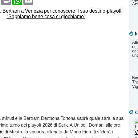
Ars
l
Atl
ris
cam
und
Bas
Tho
Vi
d
 minuti e la Bertram Derthona Tortona saprà quale sarà la sua
rimo turno dei playoff 2026 di Serie A Unipol. Domani alle ore
io di Mestre la squadra allenata da Mario Fioretti sfiderà i