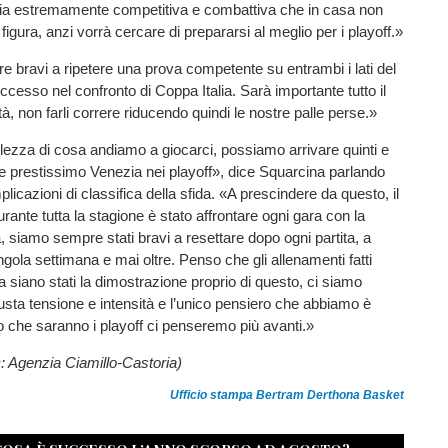
ia estremamente competitiva e combattiva che in casa non
 figura, anzi vorrà cercare di prepararsi al meglio per i playoff.»
bravi a ripetere una prova competente su entrambi i lati del
sso nel confronto di Coppa Italia. Sarà importante tutto il
ità, non farli correre riducendo quindi le nostre palle perse.»
ezza di cosa andiamo a giocarci, possiamo arrivare quinti e
re prestissimo Venezia nei playoff», dice Squarcina parlando
plicazioni di classifica della sfida. «A prescindere da questo, il
rante tutta la stagione è stato affrontare ogni gara con la
, siamo sempre stati bravi a resettare dopo ogni partita, a
ngola settimana e mai oltre. Penso che gli allenamenti fatti
 siano stati la dimostrazione proprio di questo, ci siamo
giusta tensione e intensità e l’unico pensiero che abbiamo è
o che saranno i playoff ci penseremo più avanti.»
Agenzia Ciamillo-Castoria)
Ufficio stampa Bertram Derthona Basket