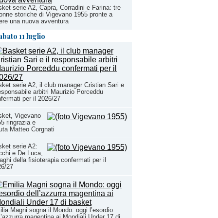
ket serie A2, Capra, Corradini e Farina: tre
onne storiche di Vigevano 1955 pronte a
ere una nuova avventura
abato 11 luglio
ket serie A2, il club manager Cristian Sari e
responsabile arbitri Maurizio Porceddu
fermati per il 2026/27
sket, Vigevano
5 ringrazia e
uta Matteo Corgnati
ket serie A2:
chi e De Luca,
aghi della fisioterapia confermati per il
26/27
lia Magni sogna il Mondo: oggi l’esordio
l’azzurra magentina ai Mondiali Under 17 di