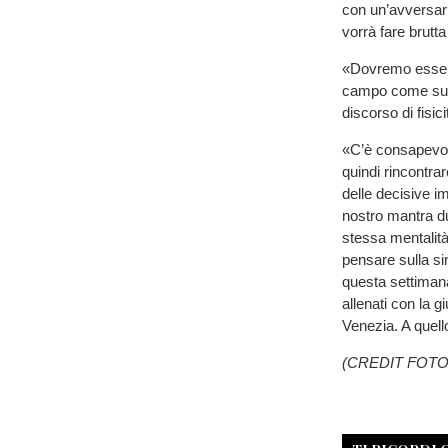
con un’avversar
vorrà fare brutta
«Dovremo essere 
campo come succe
discorso di fisic
«C’è consapevol
quindi rincontra
delle decisive im
nostro mantra du
stessa mentalità
pensare sulla si
questa settimana
allenati con la 
Venezia. A quell
(CREDIT FOTO: 