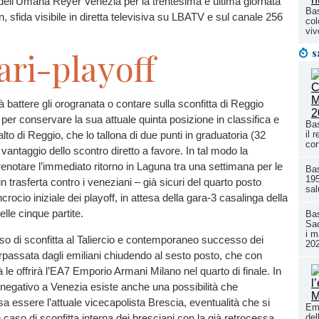
dell’Umana Reyer Venezia per la trentesima e ultima giornata
Bas
, sfida visibile in diretta televisiva su LBATV e sul canale 256
col
viv
s
ari-playoff
à battere gli orogranata o contare sulla sconfitta di Reggio
 per conservare la sua attuale quinta posizione in classifica e
Bas
lto di Reggio, che lo tallona di due punti in graduatoria (32
il 
con
 vantaggio dello scontro diretto a favore. In tal modo la
enotare l’immediato ritorno in Laguna tra una settimana per le
Ba
195
n trasferta contro i veneziani – già sicuri del quarto posto
sal
incrocio iniziale dei playoff, in attesa della gara-3 casalinga della
elle cinque partite.
Bas
Sac
i m
so di sconfitta al Taliercio e contemporaneo successo dei
20
rpassata dagli emiliani chiudendo al sesto posto, che con
à le offrirà l’EA7 Emporio Armani Milano nel quarto di finale. In
o negativo a Venezia esiste anche una possibilità che
sa essere l’attuale vicecapolista Brescia, eventualità che si
Emi
 caso di sconfitta interna dei bresciani con la già retrocessa
del