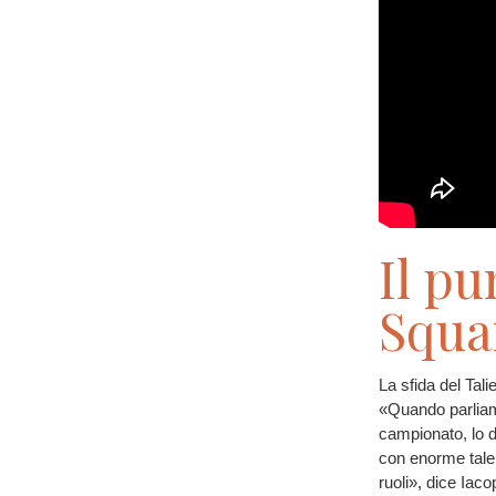
Il pu
Squa
La sfida del Tali
«Quando parliam
campionato, lo d
con enorme talent
ruoli», dice Iac