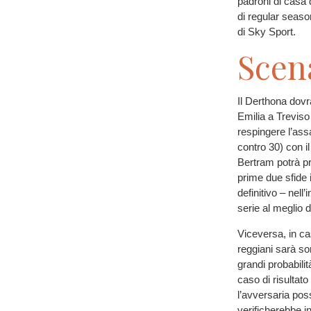
padroni di casa 
di regular season
di Sky Sport.
Scen
Il Derthona dovr
Emilia a Treviso
respingere l’assa
contro 30) con il
Bertram potrà pr
prime due sfide i
definitivo – nell’
serie al meglio d
Viceversa, in ca
reggiani sarà so
grandi probabilit
caso di risultat
l’avversaria pos
verificherebbe in