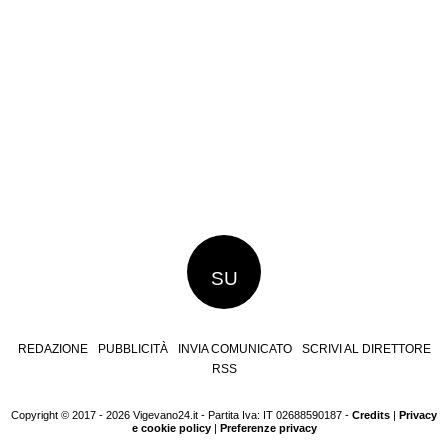
SU
REDAZIONE
PUBBLICITÀ
INVIA COMUNICATO
SCRIVI AL DIRETTORE
RSS
Copyright © 2017 - 2026 Vigevano24.it - Partita Iva: IT 02688590187 -
Credits
|
Privacy
e cookie policy
|
Preferenze privacy