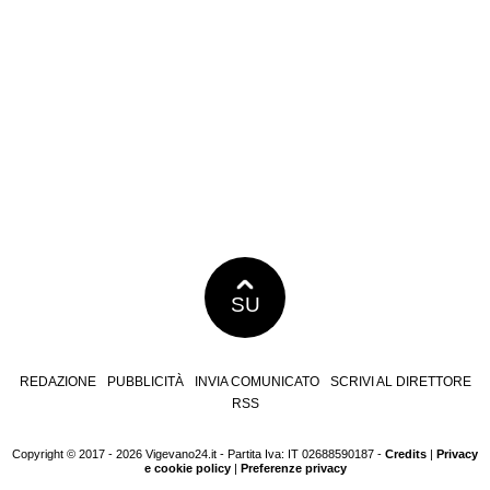
SU
REDAZIONE
PUBBLICITÀ
INVIA COMUNICATO
SCRIVI AL DIRETTORE
RSS
Copyright © 2017 - 2026 Vigevano24.it - Partita Iva: IT 02688590187 -
Credits
|
Privacy
e cookie policy
|
Preferenze privacy