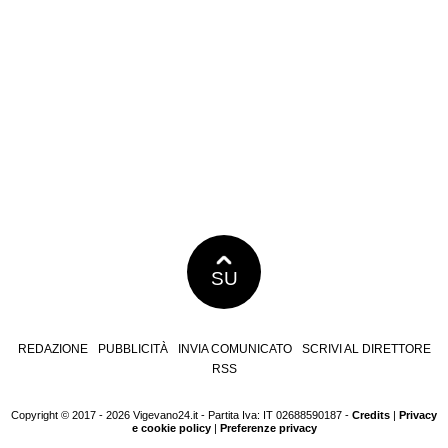
SU
REDAZIONE
PUBBLICITÀ
INVIA COMUNICATO
SCRIVI AL DIRETTORE
RSS
Copyright © 2017 - 2026 Vigevano24.it - Partita Iva: IT 02688590187 -
Credits
|
Privacy
e cookie policy
|
Preferenze privacy