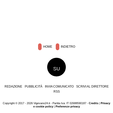
HOME
INDIETRO
SU
REDAZIONE
PUBBLICITÀ
INVIA COMUNICATO
SCRIVI AL DIRETTORE
RSS
Copyright © 2017 - 2026 Vigevano24.it - Partita Iva: IT 02688590187 -
Credits
|
Privacy
e cookie policy
|
Preferenze privacy