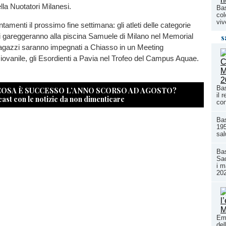
lla Nuotatori Milanesi.
Bas
col
viv
tamenti il prossimo fine settimana: gli atleti delle categorie
i gareggeranno alla piscina Samuele di Milano nel Memorial
s
agazzi saranno impegnati a Chiasso in un Meeting
iovanile, gli Esordienti a Pavia nel Trofeo del Campus Aquae.
Bas
 COSA È SUCCESSO L’ANNO SCORSO AD AGOSTO?
il 
cast con le notizie da non dimenticare
con
Ba
195
sal
Bas
Sac
i m
20
Emi
del