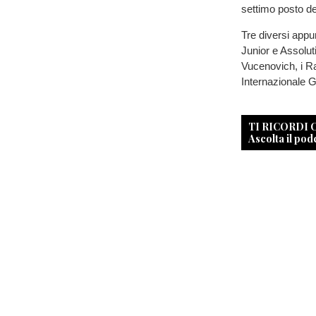
settimo posto de
Tre diversi appun
Junior e Assolut
Vucenovich, i R
Internazionale G
TI RICORDI
Ascolta il pod