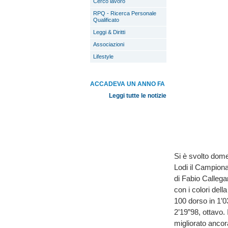
Cerco lavoro
RPQ - Ricerca Personale
Qualificato
Leggi & Diritti
Associazioni
Lifestyle
ACCADEVA UN ANNO FA
Leggi tutte le notizie
Si è svolto dome
Lodi il Campiona
di Fabio Callega
con i colori dell
100 dorso in 1’0
2’19”98, ottavo. 
migliorato ancor