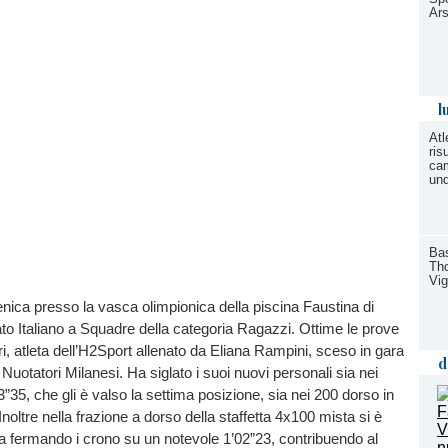
Ars
l
Atl
ris
cam
und
Bas
Tho
Vi
nica presso la vasca olimpionica della piscina Faustina di
to Italiano a Squadre della categoria Ragazzi. Ottime le prove
ri, atleta dell’H2Sport allenato da Eliana Rampini, sceso in gara
d
a Nuotatori Milanesi. Ha siglato i suoi nuovi personali sia nei
3”35, che gli è valso la settima posizione, sia nei 200 dorso in
Inoltre nella frazione a dorso della staffetta 4x100 mista si è
a fermando i crono su un notevole 1’02”23, contribuendo al