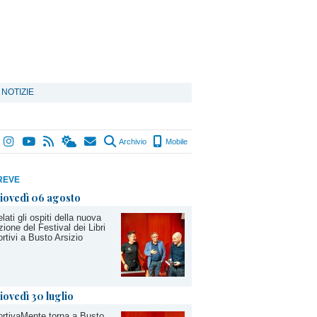
 NOTIZIE
Archivio
Mobile
REVE
iovedì 06 agosto
lati gli ospiti della nuova
zione del Festival dei Libri
rtivi a Busto Arsizio
iovedì 30 luglio
rtivaMente torna a Busto