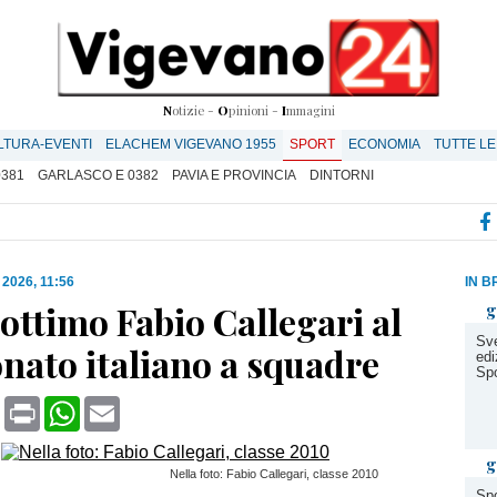
N
otizie -
O
pinioni -
I
mmagini
LTURA-EVENTI
ELACHEM VIGEVANO 1955
SPORT
ECONOMIA
TUTTE LE
0381
GARLASCO E 0382
PAVIA E PROVINCIA
DINTORNI
 2026, 11:56
IN B
ottimo Fabio Callegari al
g
Sve
nato italiano a squadre
edi
Spo
book
X
Print
WhatsApp
Email
g
Nella foto: Fabio Callegari, classe 2010
Spo