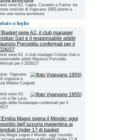
ket serie A2, Capra, Corradini e Farina: tre
onne storiche di Vigevano 1955 pronte a
ere una nuova avventura
abato 11 luglio
ket serie A2, il club manager Cristian Sari e
responsabile arbitri Maurizio Porceddu
fermati per il 2026/27
sket, Vigevano
5 ringrazia e
uta Matteo Corgnati
ket serie A2:
chi e De Luca,
aghi della fisioterapia confermati per il
26/27
lia Magni sogna il Mondo: oggi l’esordio
l’azzurra magentina ai Mondiali Under 17 di