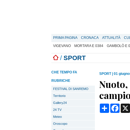
PRIMA PAGINA
CRONACA
ATTUALITÀ
CU
VIGEVANO
MORTARA E 0384
GAMBOLÒ E 
/
SPORT
CHE TEMPO FA
SPORT
|
01 giugno
Nuoto, 
RUBRICHE
FESTIVAL DI SANREMO
campio
Territorio
Gallery24
Condividi
Face
24 TV
Meteo
Oroscopo