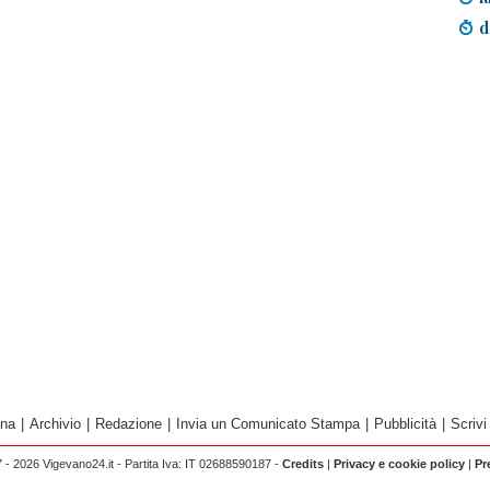
d
ina
|
Archivio
|
Redazione
|
Invia un Comunicato Stampa
|
Pubblicità
|
Scrivi
 - 2026 Vigevano24.it - Partita Iva: IT 02688590187 -
Credits
|
Privacy e cookie policy
|
Pr