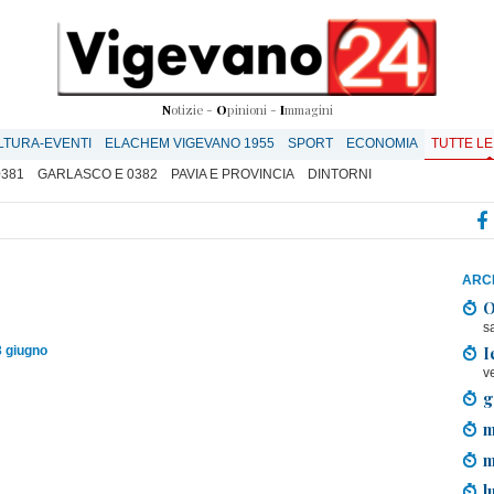
N
otizie -
O
pinioni -
I
mmagini
LTURA-EVENTI
ELACHEM VIGEVANO 1955
SPORT
ECONOMIA
TUTTE LE
0381
GARLASCO E 0382
PAVIA E PROVINCIA
DINTORNI
ARCH
O
s
I
3 giugno
v
g
m
m
l