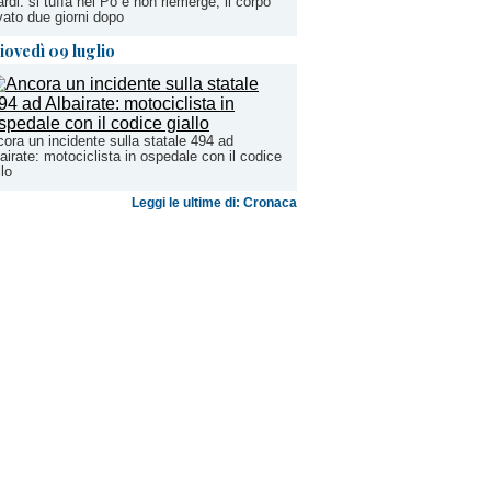
rdi: si tuffa nel Po e non riemerge, il corpo
vato due giorni dopo
iovedì 09 luglio
ora un incidente sulla statale 494 ad
airate: motociclista in ospedale con il codice
llo
Leggi le ultime di: Cronaca