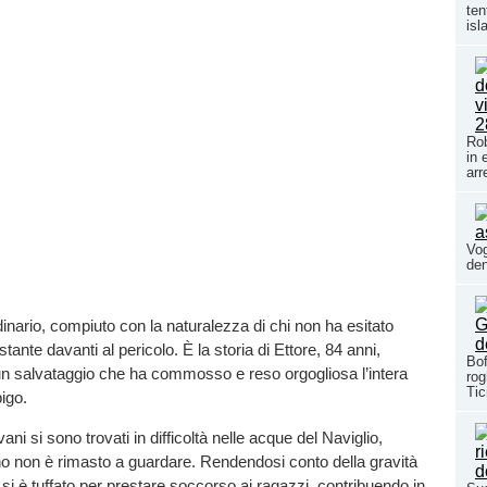
ten
isl
Rob
in 
arr
Vog
den
inario, compiuto con la naturalezza di chi non ha esitato
tante davanti al pericolo. È la storia di Ettore, 84 anni,
Bof
un salvataggio che ha commosso e reso orgogliosa l’intera
rog
Tic
igo.
i si sono trovati in difficoltà nelle acque del Naviglio,
ino non è rimasto a guardare. Rendendosi conto della gravità
 si è tuffato per prestare soccorso ai ragazzi, contribuendo in