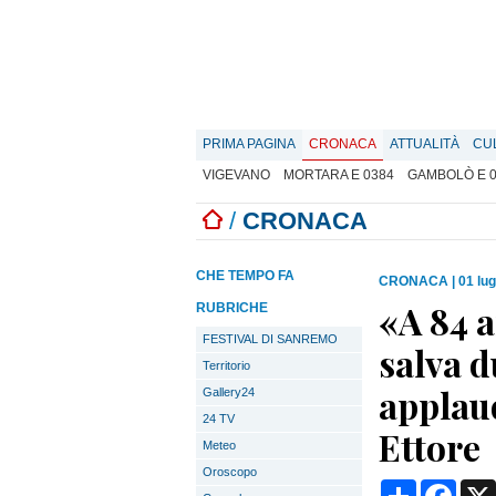
PRIMA PAGINA
CRONACA
ATTUALITÀ
CU
VIGEVANO
MORTARA E 0384
GAMBOLÒ E 
/
CRONACA
CHE TEMPO FA
CRONACA
|
01 lug
«A 84 a
RUBRICHE
FESTIVAL DI SANREMO
salva d
Territorio
applaud
Gallery24
24 TV
Ettore
Meteo
Oroscopo
Condividi
Face