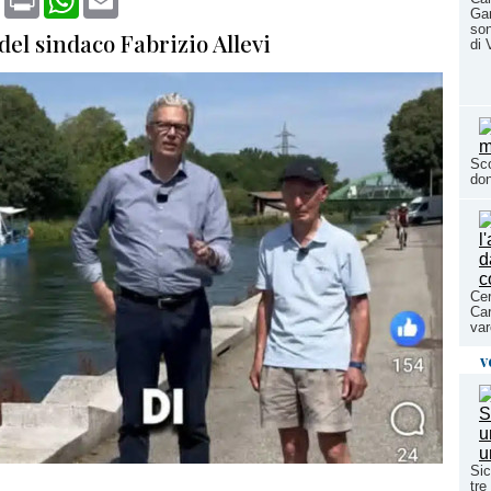
Gar
son
el sindaco Fabrizio Allevi
di 
Sco
don
Cer
Car
var
v
Sic
tre