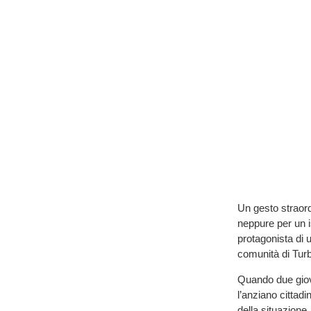
Un gesto straord
neppure per un is
protagonista di 
comunità di Turb
Quando due giovan
l’anziano cittad
della situazione,