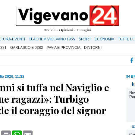
N
otizie -
O
pinioni -
I
mmagini
LTURA-EVENTI
ELACHEM VIGEVANO 1955
SPORT
ECONOMIA
TUTTE LE
0381
GARLASCO E 0382
PAVIA E PROVINCIA
DINTORNI
lio 2026, 11:32
IN B
nni si tuffa nel Naviglio e
l
Nov
ue ragazzi»: Turbigo
Par
e il coraggio del signor
s
book
X
Print
WhatsApp
Email
Cam