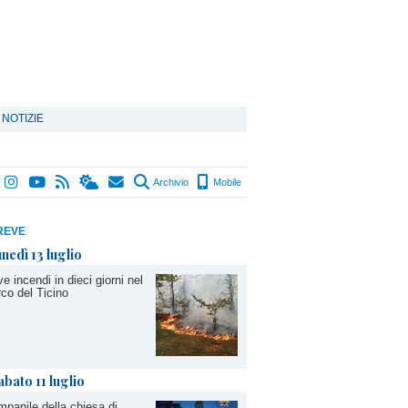
 NOTIZIE
Archivio
Mobile
REVE
unedì 13 luglio
e incendi in dieci giorni nel
co del Ticino
abato 11 luglio
panile della chiesa di