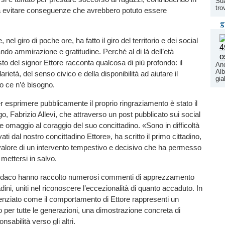
Sua
tro
 evitare conseguenze che avrebbero potuto essere
g
nel giro di poche ore, ha fatto il giro del territorio e dei social
ndo ammirazione e gratitudine. Perché al di là dell’età
sto del signor Ettore racconta qualcosa di più profondo: il
Anc
Alb
darietà, del senso civico e della disponibilità ad aiutare il
gia
 ce n’è bisogno.
ler esprimere pubblicamente il proprio ringraziamento è stato il
o, Fabrizio Allevi, che attraverso un post pubblicato sui social
e omaggio al coraggio del suo concittadino. «Sono in difficoltà
vati dal nostro concittadino Ettore», ha scritto il primo cittadino,
 valore di un intervento tempestivo e decisivo che ha permesso
 mettersi in salvo.
indaco hanno raccolto numerosi commenti di apprezzamento
adini, uniti nel riconoscere l’eccezionalità di quanto accaduto. In
enziato come il comportamento di Ettore rappresenti un
 per tutte le generazioni, una dimostrazione concreta di
nsabilità verso gli altri.