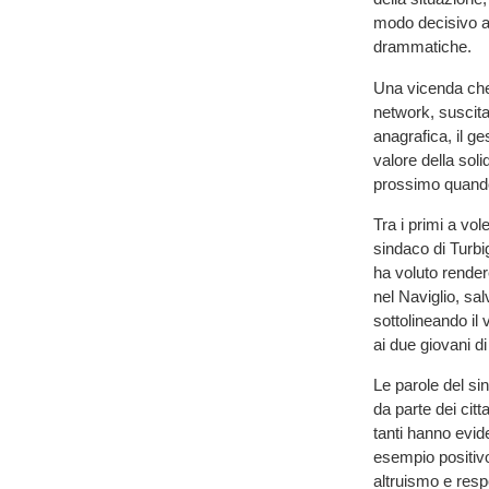
modo decisivo a
drammatiche.
Una vicenda che, 
network, suscita
anagrafica, il ge
valore della soli
prossimo quando
Tra i primi a vo
sindaco di Turbig
ha voluto render
nel Naviglio, sal
sottolineando il
ai due giovani di
Le parole del s
da parte dei citt
tanti hanno evid
esempio positivo
altruismo e respo