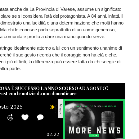
ntata anche da La Provincia di Varese, assume un significato
olare se si considera l’età del protagonista. A 84 anni, infatti, il
 dimostrato una lucidità e una determinazione che molti hanno
. Ma chi lo conosce parla soprattutto di un uomo generoso,
pria comunità e pronto a dare una mano quando serve.
stringe idealmente attorno a lui con un sentimento unanime di
rché il suo gesto ricorda che il coraggio non ha età e che,
 più difficili, la differenza può essere fatta da chi sceglie di
altra parte.
 COSA È SUCCESSO L’ANNO SCORSO AD AGOSTO?
cast con le notizie da non dimenticare