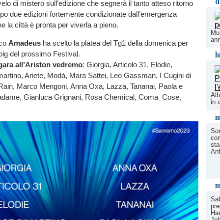
d
velo di mistero sull’edizione che segnerà il tanto atteso ritorno
opo due edizioni fortemente condizionate dall’emergenza
e la città è pronta per viverla a pieno.
Mus
ann
tico
Amadeus
ha scelto la platea del Tg1 della domenica per
l
big del prossimo Festival.
gara all’Ariston vedremo
: Giorgia, Articolo 31, Elodie,
artino, Ariete, Modà, Mara Sattei, Leo Gassman, I Cugini di
ain, Marco Mengoni, Anna Oxa, Lazza, Tananai, Paola e
Alb
adame, Gianluca Grignani, Rosa Chemical, Coma_Cose,
in 
m
Sor
com
sta
Anf
m
Sab
pre
Har
Jo