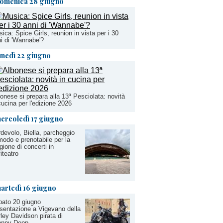
omenica 28 giugno
ica: Spice Girls, reunion in vista per i 30
i di 'Wannabe'?
unedì 22 giugno
onese si prepara alla 13ª Pesciolata: novità
cucina per l'edizione 2026
ercoledì 17 giugno
devolo, Biella, parcheggio
odo e prenotabile per la
gione di concerti in
iteatro
artedì 16 giugno
ato 20 giugno
sentazione a Vigevano della
ley Davidson pirata di
hnny Depp