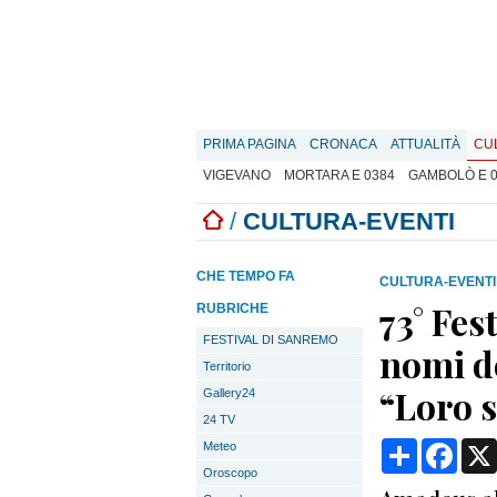
PRIMA PAGINA
CRONACA
ATTUALITÀ
CU
VIGEVANO
MORTARA E 0384
GAMBOLÒ E 
/
CULTURA-EVENTI
CHE TEMPO FA
CULTURA-EVENTI
73° Fes
RUBRICHE
FESTIVAL DI SANREMO
nomi d
Territorio
“Loro s
Gallery24
24 TV
Condividi
Face
Meteo
Oroscopo