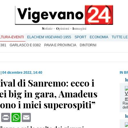
N
otizie -
O
pinioni -
I
mmagini
LTURA-EVENTI
ELACHEM VIGEVANO 1955
SPORT
ECONOMIA
TUTTE LE
0381
GARLASCO E 0382
PAVIA E PROVINCIA
DINTORNI
|
04 dicembre 2022, 14:40
IN B
tival di Sanremo: ecco i
l
ei big in gara, Amadeus
ono i miei superospiti”
Rad
del
book
X
Print
WhatsApp
Email
l