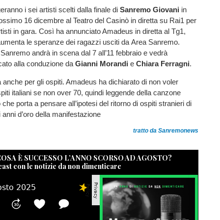
ranno i sei artisti scelti dalla finale di
Sanremo Giovani
in
ssimo 16 dicembre al Teatro del Casinò in diretta su Rai1 per
rtisti in gara. Così ha annunciato Amadeus in diretta al Tg1,
aumenta le speranze dei ragazzi usciti da Area Sanremo.
di Sanremo andrà in scena dal 7 all’11 febbraio e vedrà
ato alla conduzione da
Gianni Morandi
e
Chiara Ferragni
.
 anche per gli ospiti. Amadeus ha dichiarato di non voler
spiti italiani se non over 70, quindi leggende della canzone
 che porta a pensare all’ipotesi del ritorno di ospiti stranieri di
anni d’oro della manifestazione
tratto da Sanremonews
 COSA È SUCCESSO L’ANNO SCORSO AD AGOSTO?
cast con le notizie da non dimenticare