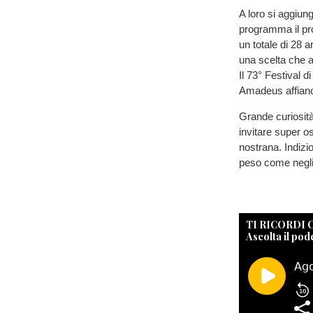
A loro si aggiunge
programma il pro
un totale di 28 a
una scelta che 
Il 73° Festival 
Amadeus affianc
Grande curiosità
invitare super o
nostrana. Indizio
peso come negli 
TI RICORDI
Ascolta il pod