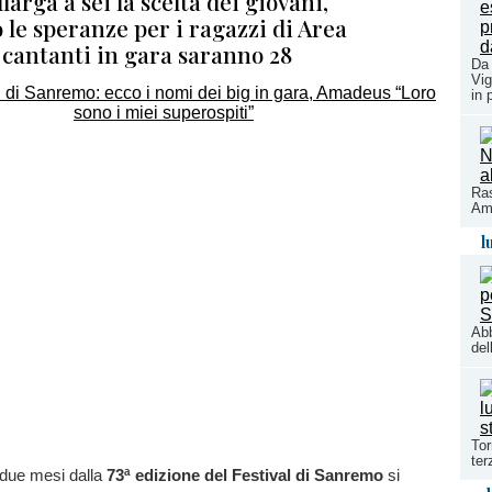
arga a sei la scelta dei giovani,
le speranze per i ragazzi di Area
 cantanti in gara saranno 28
Da 
Vig
in 
Ras
Amm
l
Abb
del
Tor
ter
due mesi dalla
73ª edizione del Festival di Sanremo
si