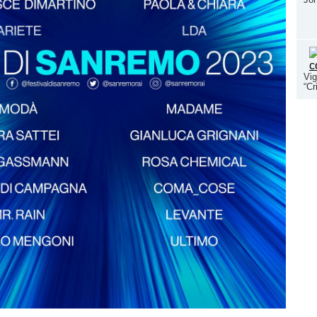
Vig
“Cr