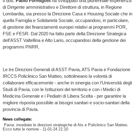
Il dott.
Paolo Formigoni
ha sviluppato una pluriennale esperienza
di Dirigente amministrativo e Direttore di struttura, in Regione
Lombardia, sia presso la Direzione Casa e Housing Sociale che in
quella Famiglia e Solidarietà Sociale, occupandosi, in particolare,
di gestione dei finanziamenti europei relativi ai programmi POR,
FSE e FESR. Dal 2020 ha fatto parte della Direzione Strategica
dell’ASST Valtellina e Alto Lario, occupandosi della gestione dei
programmi PNRR.
Le tre Direzioni Generali di ASST Pavia, ATS Pavia e Fondazione
IRCCS Policlinico San Matteo, sottolineano la volontà di
collaborare efficacemente - anche in sinergia con l’Università degli
Studi di Pavia, con le Istituzioni del territorio e con i Medici di
Medicina Generale e i Pediatri di Libera Scelta - per garantire la
migliore risposta possibile ai bisogni sanitari e socio-sanitari della
provincia di Pavia.
News collegate:
Pavia: insediate le direzioni strategiche di Ats e Policlinico San Matteo.
Ecco tutte le nomine
- 11-01-24 21:10