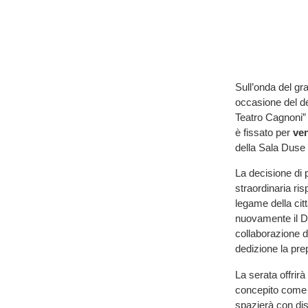
Sull’onda del gr
occasione del de
Teatro Cagnoni” 
è fissato per
ven
della Sala Duse 
La decisione di 
straordinaria ri
legame della cit
nuovamente il Di
collaborazione d
dedizione la pre
La serata offrirà
concepito come u
spazierà con dis