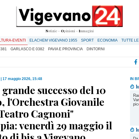
N
otizie -
O
pinioni -
I
mmagini
LTURA-EVENTI
ELACHEM VIGEVANO 1955
SPORT
ECONOMIA
TUTTE LE
0381
GARLASCO E 0382
PAVIA E PROVINCIA
DINTORNI
|
17 maggio 2026, 15:48
IN B
 grande successo del 10
l
Rad
, l'Orchestra Giovanile
Var
pic
 Teatro Cagnoni"
ia: venerdì 29 maggio il
l
o di bis a Vigevano
Da 