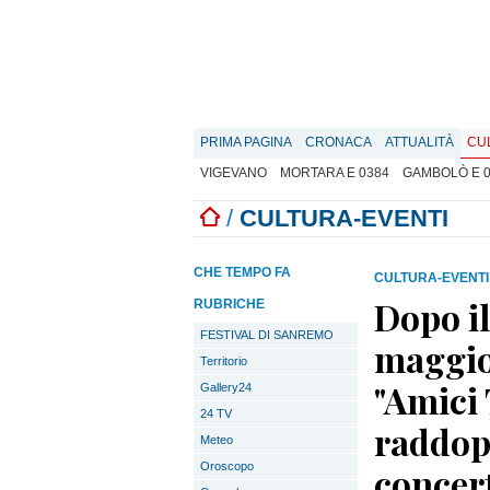
PRIMA PAGINA
CRONACA
ATTUALITÀ
CU
VIGEVANO
MORTARA E 0384
GAMBOLÒ E 
/
CULTURA-EVENTI
CHE TEMPO FA
CULTURA-EVENTI
Dopo il
RUBRICHE
FESTIVAL DI SANREMO
maggio
Territorio
"Amici
Gallery24
24 TV
raddopp
Meteo
Oroscopo
concert