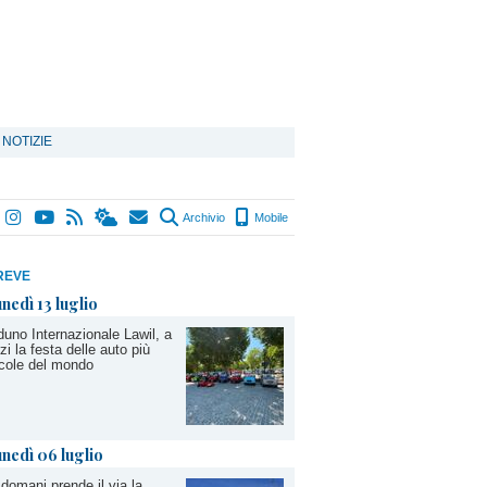
 NOTIZIE
Archivio
Mobile
REVE
unedì 13 luglio
uno Internazionale Lawil, a
zi la festa delle auto più
cole del mondo
unedì 06 luglio
domani prende il via la