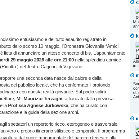
d
Mus
ann
l
andissimo entusiasmo e del tutto esaurito registrato in
butto dello scorso 10 maggio, l’Orchestra Giovanile “Amici
è lieta di annunciare un atteso concerto di bis. L’appuntamento
erdì 29 maggio 2026 alle ore 21:00
nella splendida cornice
Alb
in 
(Ridotto ) del Teatro Cagnoni di Vigevano.
m
proporre una seconda data nasce dal calore e dalla
Sor
sposta del pubblico locale, che ha confermato il profondo
com
tadinanza con questa realtà giovanile. Sul podio salirà
sta
Anf
rettore,
M° Maurizio Terzaghi
, affiancato dalla preziosa
ella
Prof.ssa Agnese Jurkowska
, che ha curato con
parazione e la guida della sezione archi.
m
 agli spettatori un repertorio ricco, eterogeneo e trasversale,
n vero e proprio itinerario stilistico e temporale. Il programma
involtura dal rigore monumentale del barocco tedesco alla