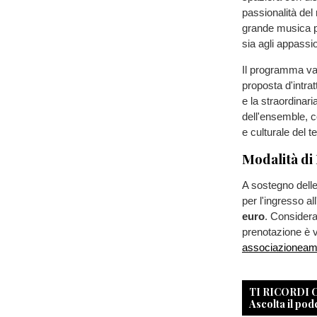
passionalità del 
grande musica p
sia agli appassio
Il programma var
proposta d'intra
e la straordinari
dell'ensemble, c
e culturale del t
Modalità di
A sostegno delle 
per l'ingresso al
euro
. Considerat
prenotazione è 
associazioneam
TI RICORDI
Ascolta il pod