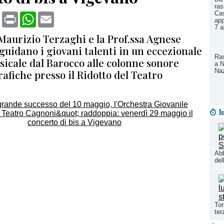
ras
Cas
book
X
Print
WhatsApp
Email
app
7 a
Maurizio Terzaghi e la Prof.ssa Agnese
uidano i giovani talenti in un eccezionale
Ras
sicale dal Barocco alle colonne sonore
a N
Naz
fiche presso il Ridotto del Teatro
l
Abb
del
Tor
ter