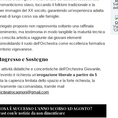
Sab
romanticismo slavo, toccando il folklore tradizionale e la
del
er immagini del XX secolo, garantendo un'esperienza adatta
nati di lungo corso sia alle famiglie.
iegato proposto non rappresenta soltanto una raffinata
Vig
“Cr
ttenimento, ma testimonia in modo tangibile la maturità tecnica
a crescita artistica raggiunte dai giovani elementi
onsolidando il ruolo dell'Orchestra come eccellenza formativa
erritorio vigevanese.
 Ingresso e Sostegno
attività didattiche e concertistiche dell'Orchestra Giovanile,
l'evento è richiesta un'
erogazione liberale a partire da 5
a la capienza limitata dello spazio e la forte richiesta, la
vivamente raccomandata, tramite mail
iciteatrocagnoni@gmail.com
 COSA È SUCCESSO L’ANNO SCORSO AD AGOSTO?
cast con le notizie da non dimenticare