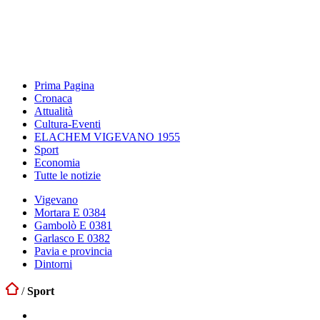
Prima Pagina
Cronaca
Attualità
Cultura-Eventi
ELACHEM VIGEVANO 1955
Sport
Economia
Tutte le notizie
Vigevano
Mortara E 0384
Gambolò E 0381
Garlasco E 0382
Pavia e provincia
Dintorni
/
Sport