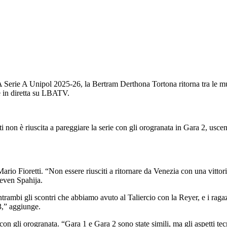
i LBA Serie A Unipol 2025-26, la Bertram Derthona Tortona ritorna tra 
e in diretta su LBATV.
ti non è riuscita a pareggiare la serie con gli orogranata in Gara 2, usce
ario Fioretti. “Non essere riusciti a ritornare da Venezia con una vittor
Neven Spahija.
entrambi gli scontri che abbiamo avuto al Taliercio con la Reyer, e i r
3,” aggiunge.
con gli orogranata. “Gara 1 e Gara 2 sono state simili, ma gli aspetti tecni