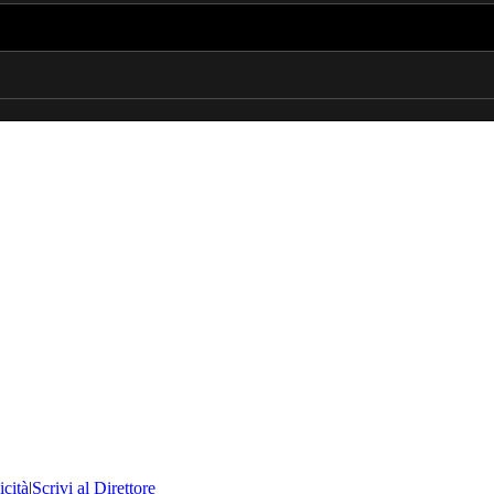
icità
|
Scrivi al Direttore