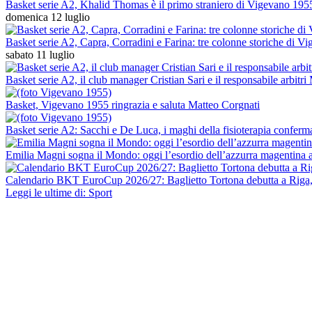
Basket serie A2, Khalid Thomas è il primo straniero di Vigevano 195
domenica 12 luglio
Basket serie A2, Capra, Corradini e Farina: tre colonne storiche di 
sabato 11 luglio
Basket serie A2, il club manager Cristian Sari e il responsabile arbit
Basket, Vigevano 1955 ringrazia e saluta Matteo Corgnati
Basket serie A2: Sacchi e De Luca, i maghi della fisioterapia conferma
Emilia Magni sogna il Mondo: oggi l’esordio dell’azzurra magentina 
Calendario BKT EuroCup 2026/27: Baglietto Tortona debutta a Riga, 
Leggi le ultime di: Sport