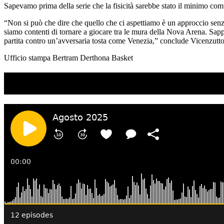
Sapevamo prima della serie che la fisicità sarebbe stato il minimo com
“Non si può che dire che quello che ci aspettiamo è un approccio senz
siamo contenti di tornare a giocare tra le mura della Nova Arena. Sapp
partita contro un’avversaria tosta come Venezia,” conclude Vicenzutto
Ufficio stampa Bertram Derthona Basket
TI RICORDI COSA È SUCCESSO L’ANNO SCOR
Ascolta il podcast con le notizie da non dimenticare