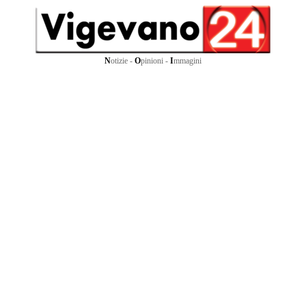
N
otizie -
O
pinioni -
I
mmagini