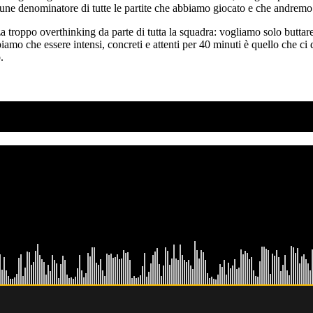
une denominatore di tutte le partite che abbiamo giocato e che andremo 
a troppo overthinking da parte di tutta la squadra: vogliamo solo butta
iamo che essere intensi, concreti e attenti per 40 minuti è quello che c
.
SO AD AGOSTO?