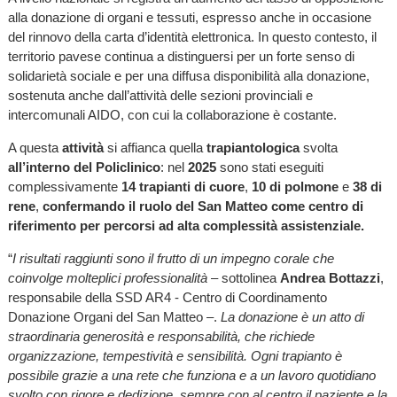
alla donazione di organi e tessuti, espresso anche in occasione
del rinnovo della carta d’identità elettronica. In questo contesto, il
territorio pavese continua a distinguersi per un forte senso di
solidarietà sociale e per una diffusa disponibilità alla donazione,
sostenuta anche dall’attività delle sezioni provinciali e
intercomunali AIDO, con cui la collaborazione è costante.
A questa
attività
si affianca quella
trapiantologica
svolta
all’interno del Policlinico
: nel
2025
sono stati eseguiti
complessivamente
14 trapianti di cuore
,
10 di polmone
e
38 di
rene
,
confermando il ruolo del San Matteo come centro di
riferimento per percorsi ad alta complessità assistenziale.
“
I risultati raggiunti sono il frutto di un impegno corale che
coinvolge molteplici professionalità
– sottolinea
Andrea Bottazzi
,
responsabile della SSD AR4 - Centro di Coordinamento
Donazione Organi del San Matteo –.
La donazione è un atto di
straordinaria generosità e responsabilità, che richiede
organizzazione, tempestività e sensibilità. Ogni trapianto è
possibile grazie a una rete che funziona e a un lavoro quotidiano
svolto con rigore e dedizione, sempre con al centro il paziente e la