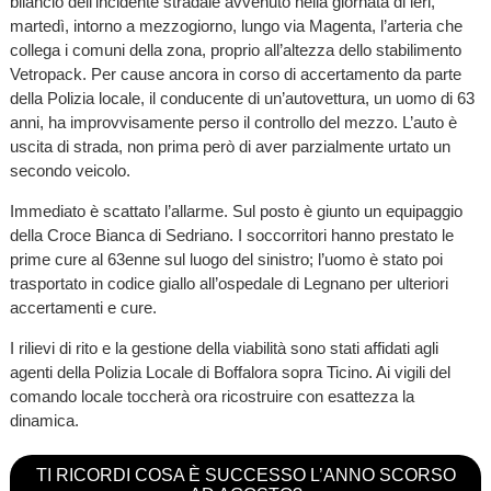
bilancio dell’incidente stradale avvenuto nella giornata di ieri,
martedì, intorno a mezzogiorno, lungo via Magenta, l’arteria che
collega i comuni della zona, proprio all’altezza dello stabilimento
Vetropack. Per cause ancora in corso di accertamento da parte
della Polizia locale, il conducente di un’autovettura, un uomo di 63
anni, ha improvvisamente perso il controllo del mezzo. L’auto è
uscita di strada, non prima però di aver parzialmente urtato un
secondo veicolo.
Immediato è scattato l’allarme. Sul posto è giunto un equipaggio
della Croce Bianca di Sedriano. I soccorritori hanno prestato le
prime cure al 63enne sul luogo del sinistro; l’uomo è stato poi
trasportato in codice giallo all’ospedale di Legnano per ulteriori
accertamenti e cure.
I rilievi di rito e la gestione della viabilità sono stati affidati agli
agenti della Polizia Locale di Boffalora sopra Ticino. Ai vigili del
comando locale toccherà ora ricostruire con esattezza la
dinamica.
TI RICORDI COSA È SUCCESSO L’ANNO SCORSO