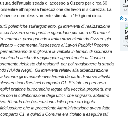
hiusura dell’attuale strada di accesso a Ozzero per circa 60
Car
i consentire all’impresa l’esecuzione dei lavori in sicurezza. La
nel
i è invece complessivamente stimata in 150 giorni circa.
g
utili polemiche sull’argomento, gli interventi di realizzazione
raccia Azzurra sono partiti e riguardano per circa 600 metri il
ostro comune, proseguendo il tratto proveniente da Ozzero già
Lin
alizzato – commenta l’assessore ai Lavori Pubblici Roberto
mod
ri permetteranno di migliorare la viabilità in termini di sicurezza
onsentendo anche di raggiungere agevolmente la Cascina
temente richiesto dai residenti, per poi raggiungere la strada
o (vi Ada Negri). Gli interventi relativi alla urbanizzazione
 favorire gli eventuali investimenti da parte di nuove attività
olessero insediarsi nel comparto C1. E’ stato un percorso
teplici pratiche burocratiche legate alla vecchia proprietà, ma
ta con la collaborazione degli uffici, che ringrazio, abbiamo
ttivo. Ricordo che l’esecuzione delle opere era legata
a fideiussione che la precedente Amministrazione aveva fatto
 comparto C1, e quindi il Comune era titolato a eseguire tali