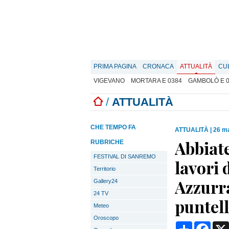
PRIMA PAGINA
CRONACA
ATTUALITÀ
CU
VIGEVANO
MORTARA E 0384
GAMBOLÒ E 
/
ATTUALITÀ
CHE TEMPO FA
ATTUALITÀ
|
26 ma
Abbiate
RUBRICHE
FESTIVAL DI SANREMO
lavori 
Territorio
Azzurra
Gallery24
24 TV
puntell
Meteo
Oroscopo
Condividi
Face