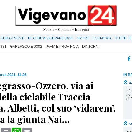
N
otizie -
O
pinioni -
I
mmagini
LTURA-EVENTI
ELACHEM VIGEVANO 1955
SPORT
ECONOMIA
TUTTE LE
0381
GARLASCO E 0382
PAVIA E PROVINCIA
DINTORNI
rzo 2021, 11:26
IN B
grasso-Ozzero, via ai
s
E' 
della ciclabile Traccia
ave
di
. Albetti, col suo ‘vidarem’,
a la giunta Nai…
v
book
X
Print
WhatsApp
Email
Fer