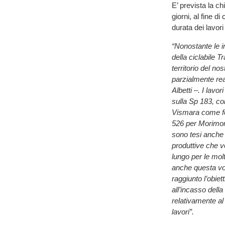
E’ prevista la c
giorni, al fine d
durata dei lavor
“Nonostante le in
della ciclabile T
territorio del n
parzialmente re
Albetti –. I lavo
sulla Sp 183, c
Vismara come for
526 per Morimond
sono tesi anche a
produttive che v
lungo per le mol
anche questa vol
raggiunto l’obie
all’incasso dell
relativamente al
lavori”.