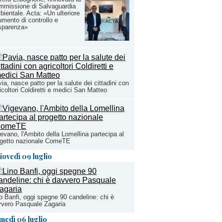
mmissione di Salvaguardia
ientale. Acta: «Un ulteriore
umento di controllo e
sparenza»
ia, nasce patto per la salute dei cittadini con
icoltori Coldiretti e medici San Matteo
evano, l'Ambito della Lomellina partecipa al
ogetto nazionale ComeTE
iovedì 09 luglio
o Banfi, oggi spegne 90 candeline: chi è
vero Pasquale Zagaria
unedì 06 luglio