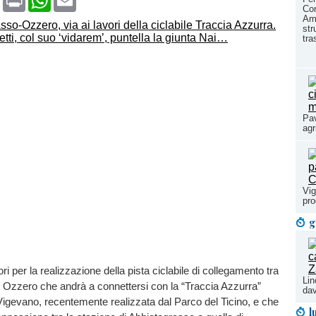
Co
Amb
str
tra
Pav
agr
Vig
pr
g
vori per la realizzazione della pista ciclabile di collegamento tra
Lin
 Ozzero che andrà a connettersi con la “Traccia Azzurra”
dav
igevano, recentemente realizzata dal Parco del Ticino, e che
l