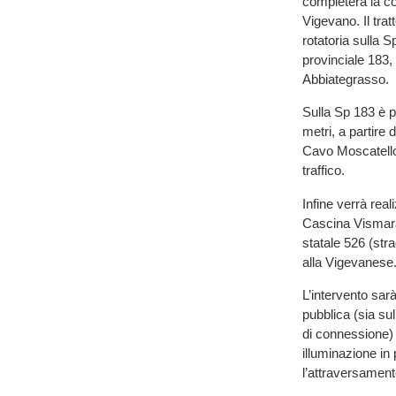
completerà la co
Vigevano. Il tratt
rotatoria sulla S
provinciale 183,
Abbiategrasso.
Sulla Sp 183 è p
metri, a partire 
Cavo Moscatello,
traffico.
Infine verrà rea
Cascina Vismara
statale 526 (str
alla Vigevanese
L’intervento sar
pubblica (sia sul
di connessione) e
illuminazione in 
l’attraversament