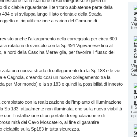
nnessione tra la stazione di Abbiategrasso e quella di
o di ciclabile riguardante il territorio abbiatense parte dalla
p 494 e si sviluppa lungo il lato orientale della Strada
 oggetto di riqualificazione a carico del Comune di
Vig
ter
revisto anche l’allargamento della carreggiata per circa 600
dalla rotatoria di svincolo con la Sp 494 Vigevanese fino al
 a nord della Cascina Meraviglia, per favorire il flusso del
Vig
lizzata una nuova strada di collegamento tra la Sp 183 e le vie
Sal
Cic
 e Cagnola, creando così un nuovo collegamento tra la
ada per Morimondo) e la sp 183 e quindi la possibilità di innesto
.
à completato con la realizzazione dell’impianto di illuminazione
Il 
la Sp 183, attualmente non illuminata, che sulla nuova viabilità
nas
 con l’installazione di un portale di segnalazione e di
ope
prossimità del Cavo Moscatello, al fine di garantire
o ciclabile sulla Sp183 in tutta sicurezza.