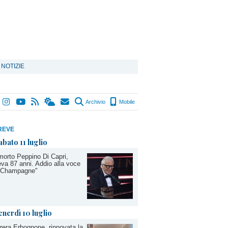
 NOTIZIE
Archivio
Mobile
REVE
abato 11 luglio
morto Peppino Di Capri,
va 87 anni. Addio alla voce
 "Champagne"
enerdì 10 luglio
rera Erbognone, rinnovata la