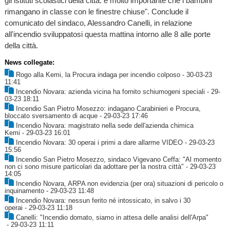
gli istituti scolastici della città: è molto importante che i bambini
rimangano in classe con le finestre chiuse". Conclude il
comunicato del sindaco, Alessandro Canelli, in relazione
all'incendio sviluppatosi questa mattina intorno alle 8 alle porte
della città.
News collegate:
Rogo alla Kemi, la Procura indaga per incendio colposo
- 30-03-23
11:41
Incendio Novara: azienda vicina ha fornito schiumogeni speciali
- 29-
03-23 18:11
Incendio San Pietro Mosezzo: indagano Carabinieri e Procura,
bloccato sversamento di acque
- 29-03-23 17:46
Incendio Novara: magistrato nella sede dell'azienda chimica
Kemi
- 29-03-23 16:01
Incendio Novara: 30 operai i primi a dare allarme VIDEO
- 29-03-23
15:56
Incendio San Pietro Mosezzo, sindaco Vigevano Ceffa: "Al momento
non ci sono misure particolari da adottare per la nostra città"
- 29-03-23
14:05
Incendio Novara, ARPA non evidenzia (per ora) situazioni di pericolo o
inquinamento
- 29-03-23 11:48
Incendio Novara: nessun ferito né intossicato, in salvo i 30
operai
- 29-03-23 11:18
Canelli: "Incendio domato, siamo in attesa delle analisi dell'Arpa"
- 29-03-23 11:11