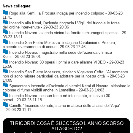
News collegate:
Rogo alla Kemi, la Procura indaga per incendio colposo
- 30-03-23
11:41
Incendio alla Kemi, l'azienda ringrazia i Vigili del fuoco e le forze
dell'ordine intervenute
- 29-03-23 20:06
Incendio Novara: azienda vicina ha fornito schiumogeni speciali
- 29-
03-23 18:11
Incendio San Pietro Mosezzo: indagano Carabinieri e Procura,
bloccato sversamento di acque
- 29-03-23 17:46
Incendio Novara: magistrato nella sede dell'azienda chimica
Kemi
- 29-03-23 16:01
Incendio Novara: 30 operai i primi a dare allarme VIDEO
- 29-03-23
15:56
Incendio San Pietro Mosezzo, sindaco Vigevano Ceffa: "Al momento
non ci sono misure particolari da adottare per la nostra città"
- 29-03-23
14:05
Spaventoso incendio all'azienda di vernici Kemi di Novara: altissime le
colonne di fumo visibili anche in Lomellina
- 29-03-23 14:03
Incendio Novara: nessun ferito né intossicato, in salvo i 30
operai
- 29-03-23 11:18
Canelli: "Incendio domato, siamo in attesa delle analisi dell'Arpa"
- 29-03-23 11:11
TI RICORDI COSA È SUCCESSO L’ANNO SCORSO
AD AGOSTO?