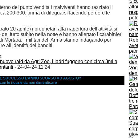
Sicu
allo
nterno del punto vendita i malviventi hanno razziato il
resp
rca 200-300, prima di dileguarsi facendo perdere le
pote
bato 20 aprile) i proprietari alla riapertura dell'attività si
 del furto subito nella notte e hanno allertato i carabinieri
di Mortara. I militari dell'Arma stanno indagando per
Rob
ire all'identità dei banditi.
aver
parr
e:
 nuovo raid da Agri Zoo, i ladri fuggono con circa 3mila
ontanti
- 24-04-24 11:24
Vogh
den
A È SUCCESSO L’ANNO SCORSO AD AGOSTO?
 con le notizie da non dimenticare
Bof
tre 
Parc
Suar
corp
giov