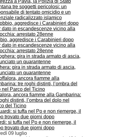
rezza a Pavia, la Polizia di Stato
ntana tre soggetti pericolosi: un
onsabile di tentato omicidio e un
nziale radicalizzato islamico
bio, aggredisce i Carabinieri dopo
 dato in escandescenze vicino alla
occhia: arrestato 28enne
era: gira in strada armato di ascia,
unciato un quarantenne
falora, ancora fiamme alla Gambarina:
roghi distinti, l’ombra del dolo nel
o del Ticino
di: si tuffa nel Po e non riemerge, il
o trovato due giorni dopo
edì 09 luglio