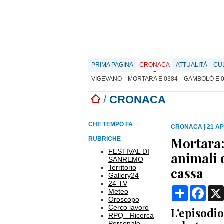
PRIMA PAGINA
CRONACA
ATTUALITÀ
CU
VIGEVANO
MORTARA E 0384
GAMBOLÒ E 
/
CRONACA
CHE TEMPO FA
CRONACA
|
21 AP
Mortara:
RUBRICHE
FESTIVAL DI
animali d
SANREMO
Territorio
cassa
Gallery24
24 TV
Condividi
Face
Meteo
Oroscopo
Cerco lavoro
L'episodio
RPQ - Ricerca
Personale