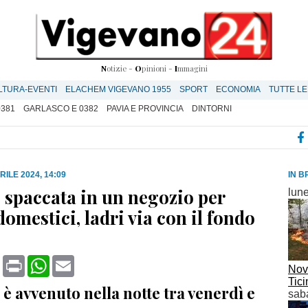
N
otizie -
O
pinioni -
I
mmagini
LTURA-EVENTI
ELACHEM VIGEVANO 1955
SPORT
ECONOMIA
TUTTE LE
0381
GARLASCO E 0382
PAVIA E PROVINCIA
DINTORNI
RILE 2024, 14:09
IN B
 spaccata in un negozio per
lune
omestici, ladri via con il fondo
book
X
Print
WhatsApp
Email
Nove
Tici
 è avvenuto nella notte tra venerdì e
saba