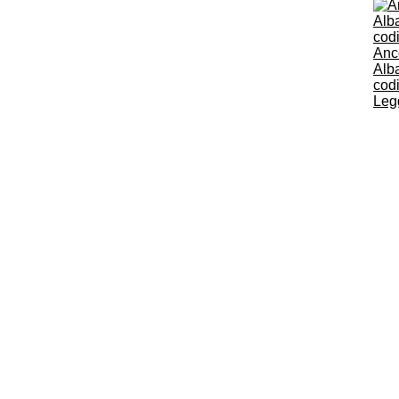
Anco
Alba
codi
Legg