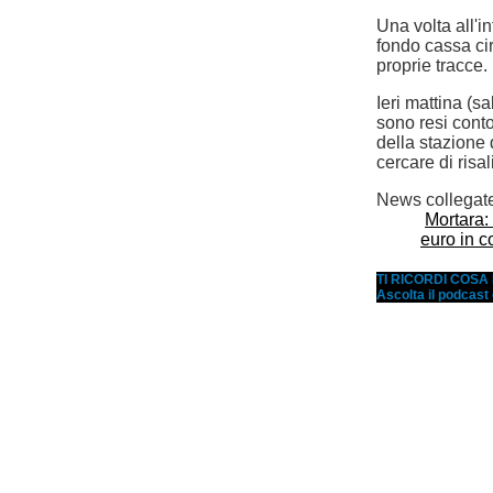
Una volta all'i
fondo cassa ci
proprie tracce.
Ieri mattina (sa
sono resi conto
della stazione 
cercare di risal
News collegat
Mortara:
euro in c
TI RICORDI COS
Ascolta il podcast