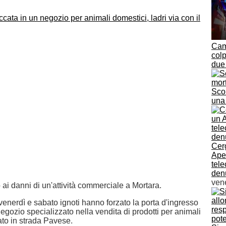
Cam
colp
due 
Sco
una
Cer
Ape 
tel
denu
vene
ai danni di un'attività commerciale a Mortara.
 venerdì e sabato ignoti hanno forzato la porta d'ingresso
negozio specializzato nella vendita di prodotti per animali
ato in strada Pavese.