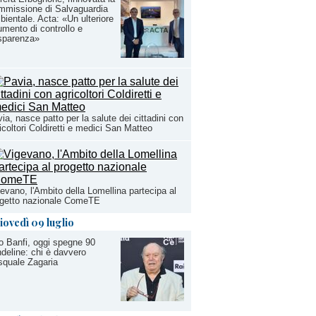
mmissione di Salvaguardia
ientale. Acta: «Un ulteriore
umento di controllo e
sparenza»
ia, nasce patto per la salute dei cittadini con
icoltori Coldiretti e medici San Matteo
evano, l'Ambito della Lomellina partecipa al
ogetto nazionale ComeTE
iovedì 09 luglio
o Banfi, oggi spegne 90
deline: chi è davvero
quale Zagaria