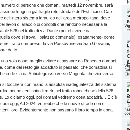
l
r numero di persone che domani, martedì 12 novembre, sarà
assione lungo la già fragile rete stradale dell’Est Ticino. Cap
re dell’intero sistema idraulico dell’area metropolitana, deve
e dei lavori di allaccio di condotti che rendono necessaria la
Vig
ter
atale 526 nel tratto di via Dante (per chi viene da
quella dove si trova il palazzo comunale), esattamente- come
za- nel tratto compreso da via Passavone via San Giovanni,
come detto.
a una sola cosa: meglio evitare di passare da Robecco domani,
Vig
e, come del resto già accaduto in passato, che domattina si
Sal
he code sia da Abbiategrasso verso Magenta che viceversa.
Cic
a si toccherà con mano la assoluta inadeguatezza del sistema
erdire poche centinaia di metri nel tratto robecchese della 526
aos. Lo diciamo oggi, poi domani vedremo cosa accadrà… E c’è
cora oggi, Ad 2024, vorrebbe che le nuove strade non si
Il 
nas
enti loro. Evidentemente non passano il loro tempo in coda.
ope