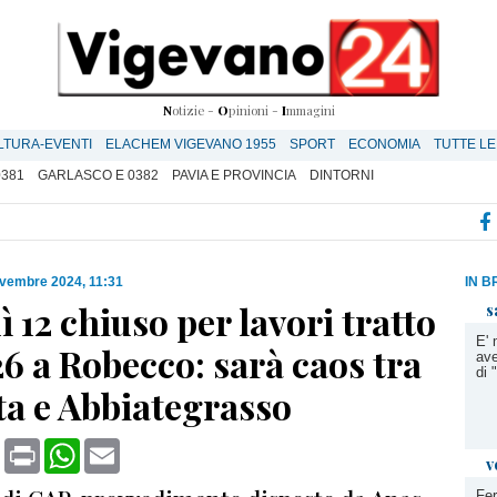
N
otizie -
O
pinioni -
I
mmagini
LTURA-EVENTI
ELACHEM VIGEVANO 1955
SPORT
ECONOMIA
TUTTE LE
0381
GARLASCO E 0382
PAVIA E PROVINCIA
DINTORNI
vembre 2024, 11:31
IN B
 12 chiuso per lavori tratto
s
E' 
26 a Robecco: sarà caos tra
ave
di
a e Abbiategrasso
book
X
Print
WhatsApp
Email
v
Fer