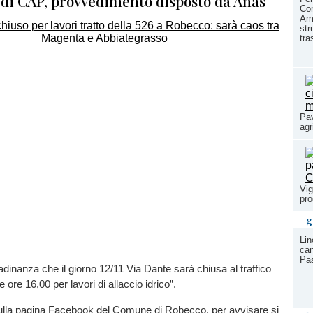
 di CAP, provvedimento disposto da Anas
Co
Amb
str
tra
Pav
agr
Vig
pr
g
Lin
can
Pas
tadinanza che il giorno 12/11 Via Dante sarà chiusa al traffico
e ore 16,00 per lavori di allaccio idrico”.
ulla pagina Facebook del Comune di Robecco, per avvisare si