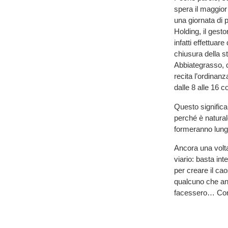
spera il maggio
una giornata di p
Holding, il gesto
infatti effettuar
chiusura della st
Abbiategrasso, 
recita l’ordinan
dalle 8 alle 16 
Questo signific
perché è natural
formeranno lung
Ancora una volt
viario: basta int
per creare il c
qualcuno che an
facessero… Cont