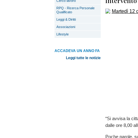
Intervento
Cerco lavoro
RPQ - Ricerca Personale
Qualificato
Leggi & Diritti
Associazioni
Lifestyle
ACCADEVA UN ANNO FA
Leggi tutte le notizie
“Si avvisa la cit
dalle ore 8,00 all
Poche parole, s