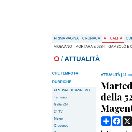
PRIMA PAGINA
CRONACA
ATTUALITÀ
CU
VIGEVANO
MORTARA E 0384
GAMBOLÒ E 
/
ATTUALITÀ
CHE TEMPO FA
ATTUALITÀ
|
11 no
Martedì
RUBRICHE
FESTIVAL DI SANREMO
della 5
Territorio
Magent
Gallery24
24 TV
Condividi
Face
Meteo
Oroscopo