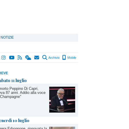
 NOTIZIE
Archivio
Mobile
REVE
abato 11 luglio
morto Peppino Di Capri,
va 87 anni. Addio alla voce
 "Champagne"
enerdì 10 luglio
rera Erbognone, rinnovata la