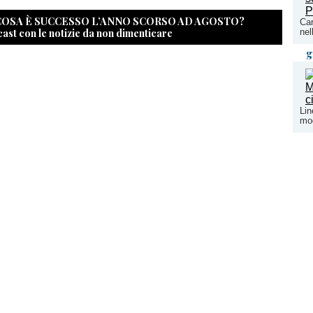
 COSA È SUCCESSO L’ANNO SCORSO AD AGOSTO?
Car
cast con le notizie da non dimenticare
nel
g
Lin
mod