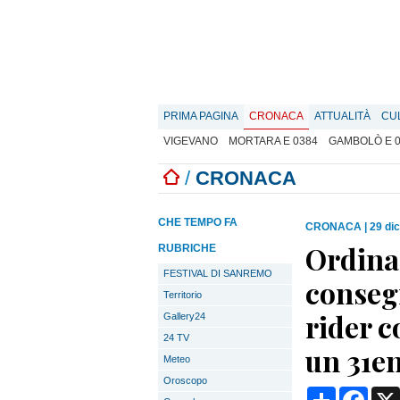
PRIMA PAGINA
CRONACA
ATTUALITÀ
CU
VIGEVANO
MORTARA E 0384
GAMBOLÒ E 
/
CRONACA
CHE TEMPO FA
CRONACA
|
29 di
Ordina 
RUBRICHE
FESTIVAL DI SANREMO
consegn
Territorio
rider c
Gallery24
24 TV
un 31e
Meteo
Oroscopo
Condividi
Face