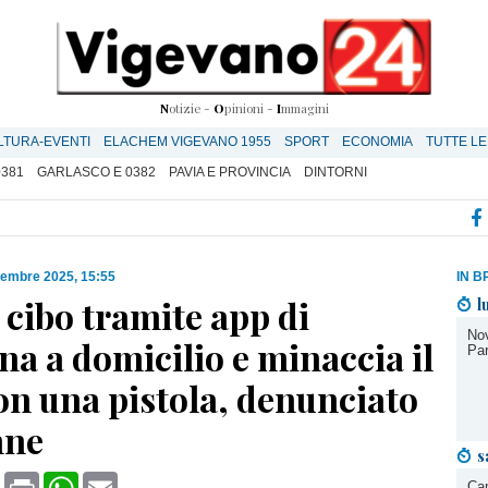
N
otizie -
O
pinioni -
I
mmagini
LTURA-EVENTI
ELACHEM VIGEVANO 1955
SPORT
ECONOMIA
TUTTE LE
0381
GARLASCO E 0382
PAVIA E PROVINCIA
DINTORNI
cembre 2025, 15:55
IN B
cibo tramite app di
l
Nov
a a domicilio e minaccia il
Par
on una pistola, denunciato
nne
s
book
X
Print
WhatsApp
Email
Cam