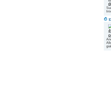
Sua
tro
g
Anc
Alb
gia