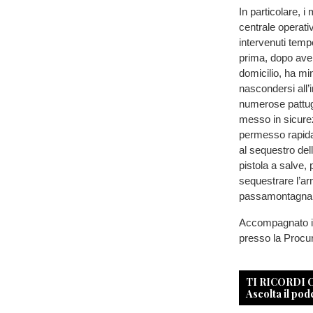
In particolare, i
centrale operati
intervenuti temp
prima, dopo aver
domicilio, ha mi
nascondersi all’
numerose pattugl
messo in sicurezz
permesso rapida
al sequestro del
pistola a salve, 
sequestrare l’ar
passamontagn
Accompagnato il 
presso la Procur
TI RICORDI
Ascolta il pod