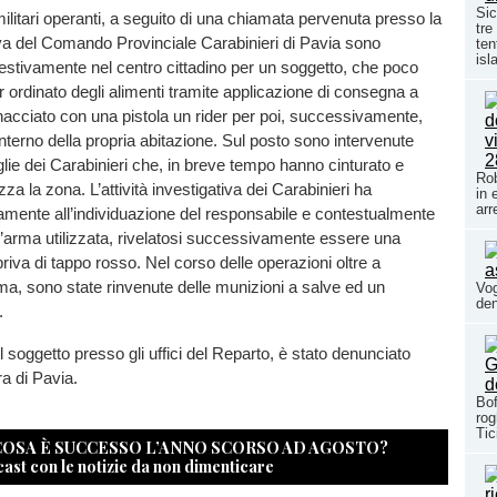
Sic
 militari operanti, a seguito di una chiamata pervenuta presso la
tre
va del Comando Provinciale Carabinieri di Pavia sono
ten
isl
estivamente nel centro cittadino per un soggetto, che poco
 ordinato degli alimenti tramite applicazione di consegna a
nacciato con una pistola un rider per poi, successivamente,
interno della propria abitazione. Sul posto sono intervenute
ie dei Carabinieri che, in breve tempo hanno cinturato e
Rob
a la zona. L’attività investigativa dei Carabinieri ha
in 
arr
mente all’individuazione del responsabile e contestualmente
l’arma utilizzata, rivelatosi successivamente essere una
priva di tappo rosso. Nel corso delle operazioni oltre a
ma, sono state rinvenute delle munizioni a salve ed un
Vog
den
a.
soggetto presso gli uffici del Reparto, è stato denunciato
a di Pavia.
Bof
rog
Tic
 COSA È SUCCESSO L’ANNO SCORSO AD AGOSTO?
cast con le notizie da non dimenticare