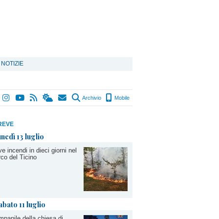
 NOTIZIE
Archivio
Mobile
REVE
unedì 13 luglio
e incendi in dieci giorni nel
co del Ticino
abato 11 luglio
panile della chiesa di