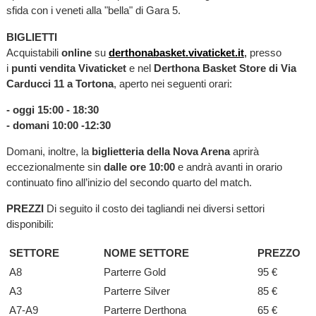
sfida con i veneti alla "bella" di Gara 5.
BIGLIETTI
Acquistabili
online
su
derthonabasket.vivaticket.it
,
presso
i
punti vendita Vivaticket
e nel
Derthona Basket Store di Via
Carducci 11 a Tortona
, aperto nei seguenti orari:
- oggi 15:00 - 18:30
- domani 10:00 -12:30
Domani, inoltre, la
biglietteria della Nova Arena
aprirà
eccezionalmente sin
dalle ore 10:00
e andrà avanti in orario
continuato fino all’inizio del secondo quarto del match.
PREZZI
Di seguito il costo dei tagliandi nei diversi settori
disponibili:
SETTORE
NOME SETTORE
PREZZO
A8
Parterre Gold
95 €
A3
Parterre Silver
85 €
A7-A9
Parterre Derthona
65 €