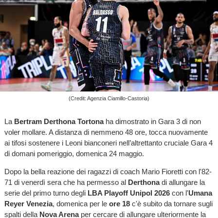
(Credit: Agenzia Ciamillo-Castoria)
La
Bertram Derthona Tortona
ha dimostrato in Gara 3 di non
voler mollare. A distanza di nemmeno 48 ore, tocca nuovamente
ai tifosi sostenere i Leoni bianconeri nell’altrettanto cruciale Gara 4
di domani pomeriggio, domenica 24 maggio.
Dopo la bella reazione dei ragazzi di coach Mario Fioretti con l'82-
71 di venerdì sera che ha permesso al
Derthona
di allungare la
serie del primo turno degli
LBA Playoff Unipol 2026
con l'
Umana
Reyer Venezia
, domenica per le
ore 18
c'è subito da tornare sugli
spalti della
Nova Arena
per cercare di allungare ulteriormente la