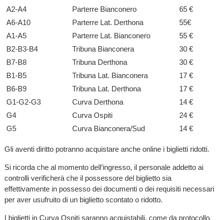
A2-A4
Parterre Bianconero
65 €
A6-A10
Parterre Lat. Derthona
55€
A1-A5
Parterre Lat. Bianconero
55 €
B2-B3-B4
Tribuna Bianconera
30 €
B7-B8
Tribuna Derthona
30 €
B1-B5
Tribuna Lat. Bianconera
17 €
B6-B9
Tribuna Lat. Derthona
17 €
G1-G2-G3
Curva Derthona
14 €
G4
Curva Ospiti
24 €
G5
Curva Bianconera/Sud
14 €
Gli aventi diritto potranno acquistare anche online i biglietti ridotti.
Si ricorda che al momento dell’ingresso, il personale addetto ai
controlli verificherà che il possessore del biglietto sia
effettivamente in possesso dei documenti o dei requisiti necessari
per aver usufruito di un biglietto scontato o ridotto.
I biglietti in Curva Ospiti saranno acquistabili, come da protocollo,